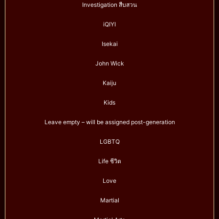
Investigation สืบสวน
iQIYI
Isekai
John Wick
Kaiju
Kids
Leave empty – will be assigned post-generation
LGBTQ
Life ชีวิต
Love
Martial