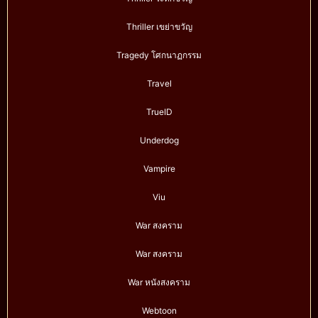
Thriller เขย่าขวัญ
Tragedy โศกนาฏกรรม
Travel
TrueID
Underdog
Vampire
Viu
War สงคราม
War สงคราม
War หนังสงคราม
Webtoon