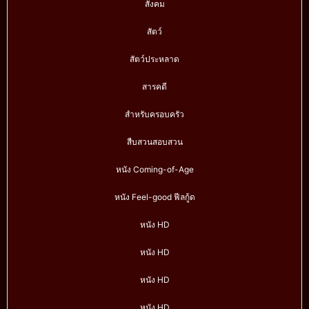
สังคม
สัตว์
สัตว์ประหลาด
สารคดี
สำหรับครอบครัว
สืบสวนสอบสวน
หนัง Coming-of-Age
หนัง Feel-good ฟีลกู้ด
หนัง HD
หนัง HD
หนัง HD
หนัง HD