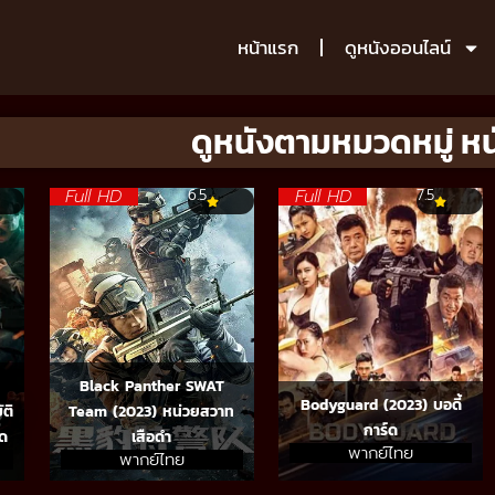
หน้าแรก
ดูหนังออนไลน์
ดูหนังตามหมวดหมู่ ห
Full HD
Full HD
6.5
7.5
Black Panther SWAT
Bodyguard (2023) บอดี้
ติ
Team (2023) หน่วยสวาท
การ์ด
อด
เสือดำ
พากย์ไทย
พากย์ไทย