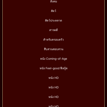
สังคม
สัตว์
สัตว์ประหลาด
สารคดี
สำหรับครอบครัว
สืบสวนสอบสวน
หนัง Coming-of-Age
หนัง Feel-good ฟีลกู้ด
หนัง HD
หนัง HD
หนัง HD
หนัง HD