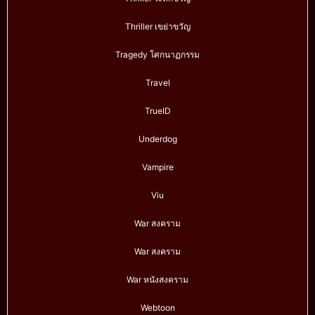
Thriller เขย่าขวัญ
Tragedy โศกนาฏกรรม
Travel
TrueID
Underdog
Vampire
Viu
War สงคราม
War สงคราม
War หนังสงคราม
Webtoon