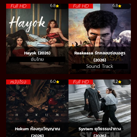
Full HD
Full HD
6.8
6.8
Hayok (2026)
Raakaasa รักหลอนซ่อนอสูร
ซับไทย
(2026)
Sound Track
หนังโรง
Full HD
6.0
4.2
Hokum ห้องกุมวิญญาณ
System ยุติธรรมนำทาง
(2026)
(2026)