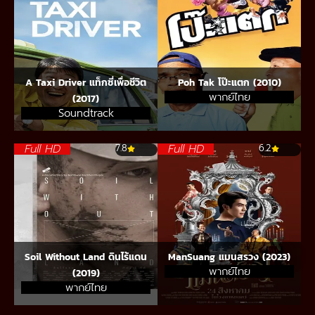
A Taxi Driver แท็กซี่เพื่อชีวิต
Poh Tak โป๊ะแตก (2010)
พากย์ไทย
(2017)
Soundtrack
Full HD
Full HD
7.8
6.2
Soil Without Land ดินไร้แดน
ManSuang แมนสรวง (2023)
พากย์ไทย
(2019)
พากย์ไทย