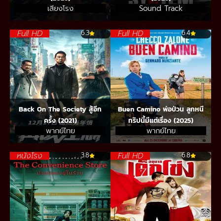
เสียงโรง
Sound Track
Full HD
Full HD
6.3
6.4
Back On The Society สู้อีก
Buen Camino พ่อป่วน ลูกหนี
ครั้ง (2021)
ทริปนี้มีแต่เรื่อง (2025)
พากย์ไทย
พากย์ไทย
หนังโรง
Full HD
3.8
6.8