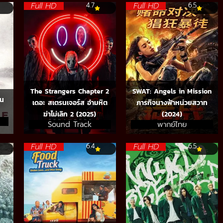
Full HD
Full HD
4.7
6.5
The Strangers Chapter 2
SWAT: Angels in Mission
าน
เดอะ สเตรนเจอร์ส อำมหิต
ภารกิจนางฟ้าหน่วยสวาท
ฆ่าไม่เลิก 2 (2025)
(2024)
Sound Track
พากย์ไทย
Full HD
Full HD
6.4
6.5