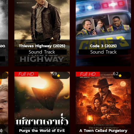
ือด
Thieves Highway (2025)
Code 3 (2025)
Sound Track
Sound Track
Full HD
Full HD
5.9
6.2
5)
Purge the World of Evil
A Town Called Purgatory