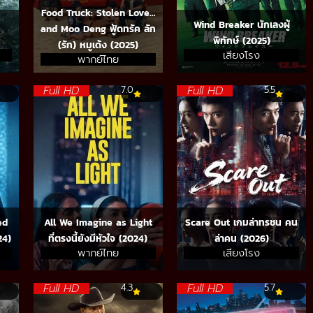
Food Truck: Stolen Love…
Wind Breaker นักเลงผู้
and Moo Deng ฟู้ดทรัค ลัก
พิทักษ์ (2025)
(รัก) หมูเด้ง (2025)
เสียงโรง
พากย์ไทย
Full HD
Full HD
7.0
5.5
ed
All We Imagine as Light
Scare Out เกมล่าทรชน คน
24)
ที่ตรงนี้ยังมีหัวใจ (2024)
ล่าคน (2026)
พากย์ไทย
เสียงโรง
Full HD
Full HD
4.3
5.7