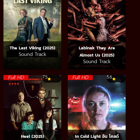
The Last Viking (2025)
Labinak They Are
Sound Track
Almost Us (2025)
Sound Track
Full HD
Full HD
7.5
5.6
Heel (2025)
In Cold Light อิน โคลด์