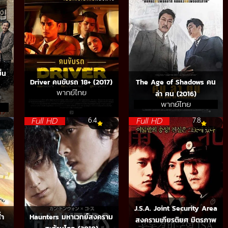
่น
Driver คนขับรถ 18+ (2017)
The Age of Shadows คน
พากย์ไทย
ล่า ฅน (2016)
พากย์ไทย
Full HD
Full HD
6.4
7.8
J.S.A. Joint Security Area
่ำ
Haunters มหาเวทย์สงคราม
สงครามเกียรติยศ มิตรภาพ