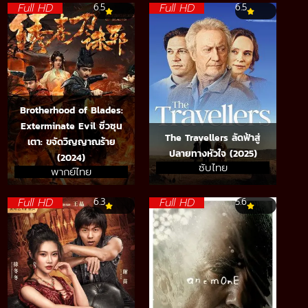
Full HD
Full HD
6.5
6.5
Brotherhood of Blades:
Exterminate Evil ซิ่วซุน
The Travellers ลัดฟ้าสู่
เตา: ขจัดวิญญาณร้าย
ปลายทางหัวใจ (2025)
(2024)
ซับไทย
พากย์ไทย
Full HD
Full HD
6.3
5.6