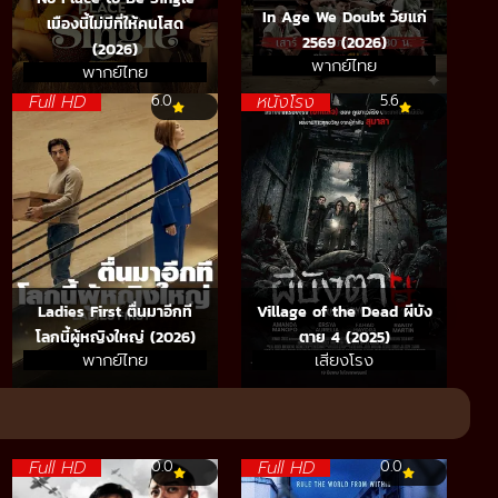
In Age We Doubt วัยแก่
เมืองนี้ไม่มีที่ให้คนโสด
2569 (2026)
(2026)
พากย์ไทย
พากย์ไทย
Full HD
หนังโรง
6.0
5.6
Ladies First ตื่นมาอีกที
Village of the Dead ผีบัง
โลกนี้ผู้หญิงใหญ่ (2026)
ตาย 4 (2025)
พากย์ไทย
เสียงโรง
Full HD
Full HD
0.0
0.0