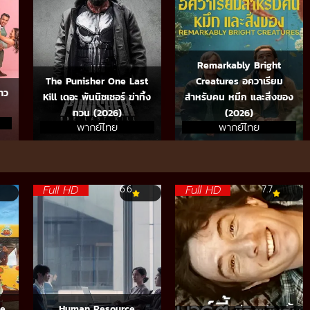
Remarkably Bright
The Punisher One Last
Creatures อควาเรียม
าว
Kill เดอะ พันนิชเชอร์ ฆ่าทิ้ง
สำหรับคน หมึก และสิ่งของ
ทวน (2026)
(2026)
พากย์ไทย
พากย์ไทย
Full HD
Full HD
6.6
7.7
ve…
Human Resource