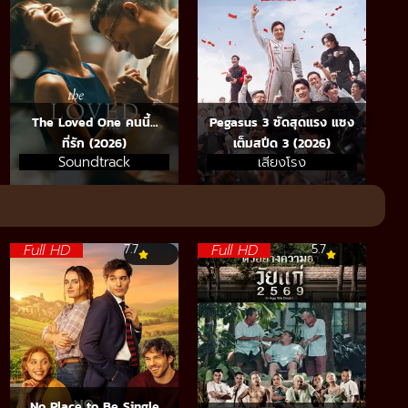
The Loved One คนนี้…
Pegasus 3 ซัดสุดแรง แซง
ที่รัก (2026)
เต็มสปีด 3 (2026)
Soundtrack
เสียงโรง
Full HD
Full HD
7.7
5.7
No Place to Be Single