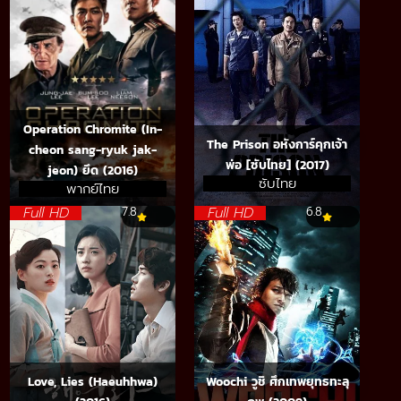
Operation Chromite (In-
The Prison อหังการ์คุกเจ้า
cheon sang-ryuk jak-
พ่อ [ซับไทย] (2017)
jeon) ยึด (2016)
ซับไทย
พากย์ไทย
Full HD
Full HD
7.8
6.8
Love, Lies (Haeuhhwa)
Woochi วูชิ ศึกเทพยุทธทะลุ