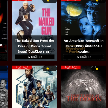
The Naked Gun From the
An American Werewolf In
ณะ
Files of Police Squad
Paris (1997) คืนสยองคน
(1988) ปืนเปลือย ภาค 1
หอนโหด
พากย์ไทย
พากย์ไทย
Full HD
Full HD
7.3
6.9