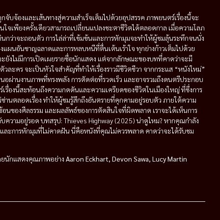
ูกจับจ้องและเส้นทางสู่ความสำเร็จเต็มไปด้วยอุปสรรค ภาพยนตร์เรื่องนี้จะ
ัดสินใจเพียงครั้งเดียวสามารถเปลี่ยนแปลงชะตาชีวิตได้ตลอดกาล เมื่อความโลภ
่าจะถอนตัว การไล่ล่าที่เข้มข้นและการหักมุมจะทำให้ผู้ชมลุ้นระทึกจนนั่ง
แผนอันชาญฉลาดและการหลบหนีที่ตื่นเต้นเร้าใจ ทุกย่างก้าวเต็มไปด้วย
้จะยังไม่มีการเปิดเผยรายชื่อนักแสดง แต่จากลักษณะของบทที่คาดว่าจะมี
ละคร จะเป็นหัวใจสำคัญที่ทำให้เรื่องราวมีชีวิตชีวา จากกระแส “หนังใหม่”
สนอผ่านงานภาพที่ทรงพลัง การตัดต่อที่รวดเร็ว และอาจรวมถึงดนตรีประกอบ
เรื่องนี้สะท้อนถึงความกดดันและความเครียดของชีวิตในเมืองใหญ่ ที่ซึ่งการ
่ซ่านตลอดเรื่อง ทำให้ผู้ชมรู้สึกถึงอันตรายที่คุกคามอยู่รอบตัว ภายใต้ความ
ซ้อนของศีลธรรม และผลลัพธ์ของการตัดสินใจที่ผิดพลาด เราจะได้เห็นการ
กับความอยู่รอด บทสรุป: Thieves Highway (2025) น่าดูไหม? หากคุณกำลัง
ละการหักมุมที่ไม่คาดฝัน นี่คือหนังที่คุณไม่ควรพลาด คาดว่าจะได้รับชม
ยนักแสดงคุณภาพอย่าง
Aaron Eckhart, Devon Sawa, Lucy Martin