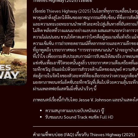
Thieves Highway (2025) เรื่องย่อ
เรื่องย่อ Thieves Highway (2025) ในโลกที่ทุกการเคลื่อนไหวถ
พาคุณดำดิ่งสู่โลกใต้ดินของอาชญากรรมที่ซับซ้อน ที่ซึ่งการต
และความทะเยอทะยานนำพาตัวละครไปสู่เส้นทางที่อันตรายเกินกว
ไม่ติด พล็อตที่วางแผนมาอย่างแยบยล ผสมผสานระหว่างการวาง
ความไม่แน่นอน ชวนให้คาดเดาว่าใครคือผู้คุมเกมที่แท้จริง แม
ความเข้มข้น การถ่ายทอดอารมณ์ที่หลากหลายและความลึกของตัว
ที่ถูกพูดถึง บรรยากาศของ “การจราจรหนาแน่น” น่าจะถูกนำเ
ที่เร้าใจ เพื่อยกระดับประสบการณ์การรับชมให้สมจริง ภาพยนตร์
แข่งขันเพื่อเอาชีวิตรอดนั้นสูงลิ่ว บรรยากาศความตึงเครียดที่แผ
ระทึกขวัญ ยังแฝงไปด้วยการสำรวจด้านมืดของมนุษย์ ความซับ
ต่อสู้ภายในจิตใจของตัวละครที่ต้องเลือกระหว่างความถูกต้อง
มองหาภาพยนตร์แอ็คชั่นระทึกขวัญที่เต็มไปด้วยความลุ้นระทึกแ
ผ่านแพลตฟอร์มสตรีมมิ่งชั้นนำเร็วๆ นี้
ภาพยนตร์เรื่องนี้กำกับโดย
Jesse V. Johnson
และนำแสดงโด
ความสนุกตามแบบฉบับหนังแนว
บู๊
รับชมแบบ
Sound Track
คมชัด Full HD
คำถามที่พบบ่อย (FAQ) เกี่ยวกับ Thieves Highway (2025)