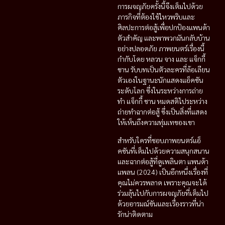
การผจญภัยครั้งนี้จึงเต็มไปด้วย
ภารกิจที่ต้องใช้ไหวพริบและ
ศิลปะการต่อสู้เพื่อปกป้องแพนด้า
ตัวสำคัญ และพาพวกมันกลับบ้าน
อย่างปลอดภัย ภาพยนตร์เรื่องนี้
กำกับโดย หลวน จาง และ แจ็กกี้
ชาน รับบทเป็นตัวละครที่ล้อเลียน
ตัวเองในฐานะนักแสดงแอ็คชัน
ระดับโลก ซึ่งในระหว่างการถ่าย
ทำ แจ็กกี้ ชาน หมดสติไประหว่าง
ถ่ายทำฉากต่อสู้ ซึ่งเป็นสิ่งที่แสดง
ให้เห็นถึงความทุ่มเทของเขา
สำหรับใครที่ชอบภาพยนตร์แอ็
คชันที่เต็มไปด้วยความสนุกสนาน
และฉากต่อสู้ที่ดูเพลินตา แพนด้า
แพลน (2024) เป็นอีกหนึ่งเรื่องที่
คุณไม่ควรพลาด เพราะคุณจะได้
ร่วมลุ้นไปกับการผจญภัยที่เต็มไป
ด้วยอารมณ์ขันและเรื่องราวที่น่า
รักน่าติดตาม