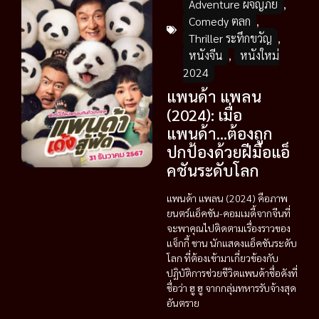
Adventure ผจญภัย
,
Comedy ตลก
,
Thriller ระทึกขวัญ
,
หนังจีน
,
หนังใหม่
2024
แพนด้า แพลน
(2024): เมื่อ
แพนด้า…ต้องถูก
ปกป้องด้วยฝีมือแอ็
คชันระดับโลก
แพนด้า แพลน (2024) คือภาพ
ยนตร์แอ็คชัน-คอมเมดี้จากจีนที่
จะพาคุณไปติดตามเรื่องราวของ
แจ็กกี้ ชาน นักแสดงแอ็คชันระดับ
โลก ที่ต้องเข้ามาเกี่ยวข้องกับ
ปฏิบัติการช่วยชีวิตแพนด้าชื่อดังที่
ชื่อว่า ฮู ฮู จากกลุ่มทหารรับจ้างสุด
อันตราย