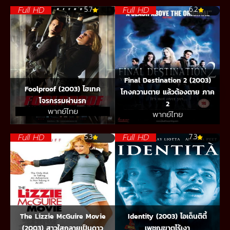
Full HD
Full HD
5.7
6.2
Final Destination 2 (2003)
Foolproof (2003) ไฮเทค
โกงความตาย แล้วต้องตาย ภาค
โจรกรรมผ่านรก
2
พากย์ไทย
พากย์ไทย
Full HD
Full HD
5.3
7.3
The Lizzie McGuire Movie
Identity (2003) ไอเด็นติตี้
(2003) สาวใสกลายเป็นดาว
เพชฌฆาตไร้เงา