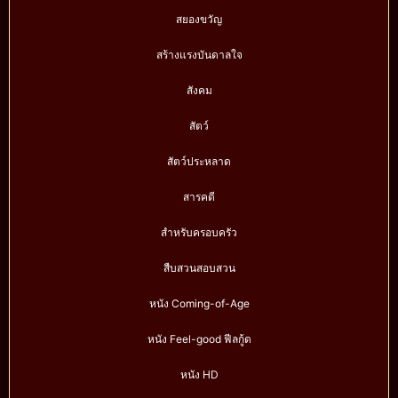
สยองขวัญ
สร้างแรงบันดาลใจ
สังคม
สัตว์
สัตว์ประหลาด
สารคดี
สำหรับครอบครัว
สืบสวนสอบสวน
หนัง Coming-of-Age
หนัง Feel-good ฟีลกู้ด
หนัง HD