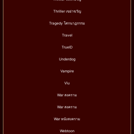
Thriller เขย่าขวัญ
Tragedy โศกนาฏกรรม
Travel
TrueID
Underdog
Vampire
Viu
War สงคราม
War สงคราม
War หนังสงคราม
Webtoon