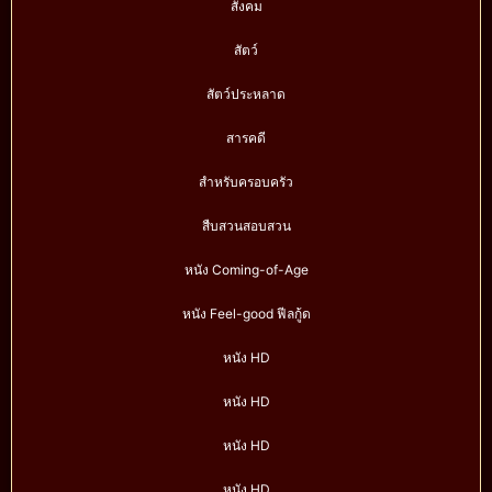
สังคม
สัตว์
สัตว์ประหลาด
สารคดี
สำหรับครอบครัว
สืบสวนสอบสวน
หนัง Coming-of-Age
หนัง Feel-good ฟีลกู้ด
หนัง HD
หนัง HD
หนัง HD
หนัง HD