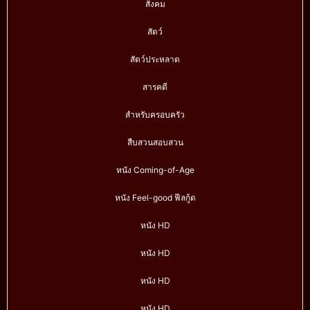
สังคม
สัตว์
สัตว์ประหลาด
สารคดี
สำหรับครอบครัว
สืบสวนสอบสวน
หนัง Coming-of-Age
หนัง Feel-good ฟีลกู้ด
หนัง HD
หนัง HD
หนัง HD
หนัง HD