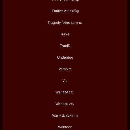
Thriller เขย่าขวัญ
Tragedy โศกนาฏกรรม
Travel
TrueID
Underdog
Vampire
Viu
War สงคราม
War สงคราม
War หนังสงคราม
Webtoon