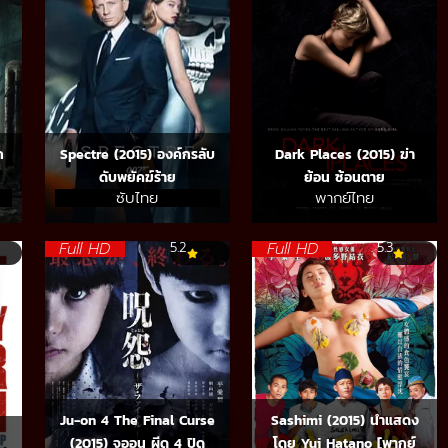
ก
Spectre (2015) องค์กรลับ
Dark Places (2015) ฆ่า
ดับพยัคฆ์ร้าย
ย้อน ซ้อนตาย
ซับไทย
พากย์ไทย
Full HD
Full HD
5.2
5.3
Ju-on 4 The Final Curse
Sashimi (2015) นำแสดง
(2015) จูออน ผีดุ 4 ปิด
โดย Yui Hatano [พากย์