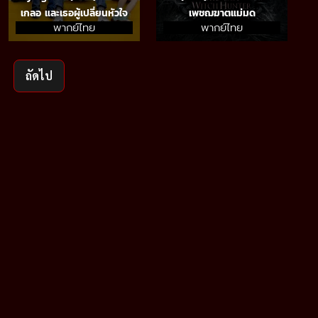
เกลอ และเธอผู้เปลี่ยนหัวใจ
เพชฌฆาตแม่มด
พากย์ไทย
พากย์ไทย
ถัดไป