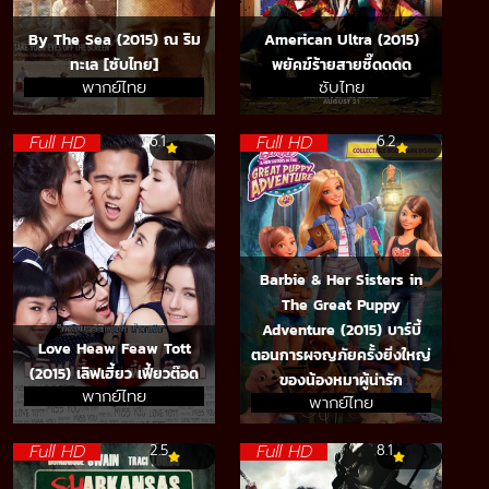
By The Sea (2015) ณ ริม
American Ultra (2015)
ทะเล [ซับไทย]
พยัคฆ์ร้ายสายซี๊ดดดด
พากย์ไทย
ซับไทย
Full HD
Full HD
6.1
6.2
Barbie & Her Sisters in
The Great Puppy
Adventure (2015) บาร์บี้
Love Heaw Feaw Tott
ตอนการผจญภัยครั้งยิ่งใหญ่
(2015) เลิฟเฮี้ยว เฟี้ยวต๊อด
ของน้องหมาผู้น่ารัก
พากย์ไทย
พากย์ไทย
Full HD
Full HD
2.5
8.1