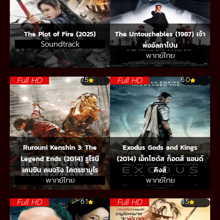
The Plot of Fire (2025)
The Untouchables (1987) เจ้า
Soundtrack
พ่ออัลคาโปน
พากย์ไทย
Full HD
Full HD
7.5
6.0
Rurouni Kenshin 3: The
Exodus Gods and Kings
Legend Ends (2014) รูโรนิ
(2014) เอ็กโซดัส ก็อดส์ แอนด์
เคนชิน คนจริง โคตรซามูไร
คิงส์
พากย์ไทย
พากย์ไทย
Full HD
Full HD
6.1
8.5