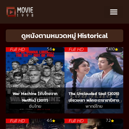
ดูหนังตามหมวดหมู่ Historical
Full HD
Full HD
5.6
7.410
War Machine [ซับไทยจาก
The Unclouded Soul (2025)
Netflix] (2017)
เซียวเหยา พลิกชะตาราชาปีศาจ
ซับไทย
พากย์ไทย
Full HD
Full HD
6.5
7.2