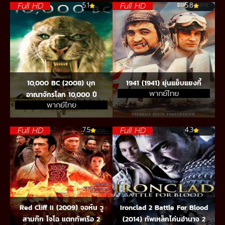
Full HD
Full HD
5.1
5.8
10,000 BC (2008) บุก
1941 (1941) ยุ่นแย็บแยงกี้
พากย์ไทย
อาณาจักรโลก 10,000 ปี
พากย์ไทย
Full HD
Full HD
7.5
4.3
Red Cliff II (2009) จอห์น วู
Ironclad 2 Battle For Blood
สามก๊ก โจโฉ แตกทัพเรือ 2
(2014) ทัพเหล็กโค่นอำนาจ 2