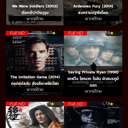
We Were Soldiers (2002)
Ardennes Fury (2014)
เรียกข้าว่าวีรบุรุษ
สงครามปฐพีเดือด
พากย์ไทย
พากย์ไทย
Full HD
Full HD
8.0
8.6
Saving Private Ryan (1998)
The Imitation Game (2014)
เซฟวิ่ง ไพรเวท ไรอัน ฝ่าสมรภูมิ
ถอดรหัสลับ อัจฉริยะพลิกโลก
นรก
พากย์ไทย
พากย์ไทย
Full HD
Full HD
7.1
7.8