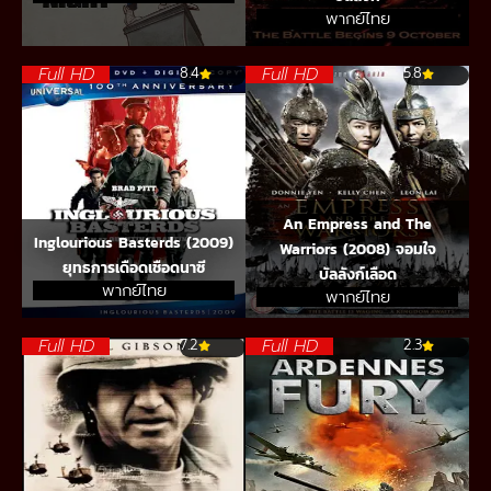
พากย์ไทย
Full HD
Full HD
8.4
5.8
An Empress and The
Inglourious Basterds (2009)
Warriors (2008) จอมใจ
ยุทธการเดือดเชือดนาซี
บัลลังก์เลือด
พากย์ไทย
พากย์ไทย
Full HD
Full HD
7.2
2.3