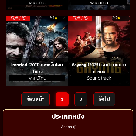
พากย์ไทย
พากย์ไทย
Full HD
Full HD
6.1
7.0
Ironclad (2011) ทัพเหล็กโค่น
Gayong (2025) เจ้าตำนานมวย
อำนาจ
กาหยง
พากย์ไทย
Soundtrack
ก่อนหน้า
1
2
ถัดไป
ประเภทหนัง
Action บู๊