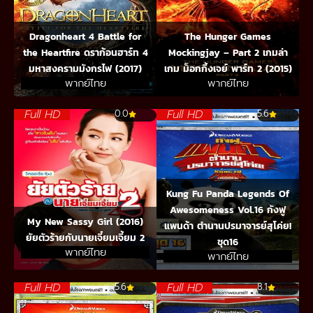
Dragonheart 4 Battle for
The Hunger Games
the Heartfire ดราก้อนฮาร์ท 4
Mockingjay – Part 2 เกมล่า
มหาสงครามมังกรไฟ (2017)
เกม ม็อกกิ้งเจย์ พาร์ท 2 (2015)
พากย์ไทย
พากย์ไทย
Full HD
Full HD
0.0
5.6
Kung Fu Panda Legends Of
Awesomeness Vol.16 กังฟู
My New Sassy Girl (2016)
แพนด้า ตำนานปรมาจารย์สุโค่ย!
ยัยตัวร้ายกับนายเจี๋ยมเจี้ยม 2
ชุด16
พากย์ไทย
พากย์ไทย
Full HD
Full HD
5.6
8.1