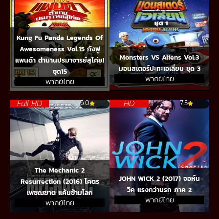
Kung Fu Panda Legends Of
Awesomeness Vol.15 กังฟู
Monsters VS Aliens Vol.3
แพนด้า ตำนานปรมาจารย์สุโค่ย!
มอนสเตอร์ปะทะเอเลี่ยน ชุด 3
ชุด15
พากย์ไทย
พากย์ไทย
Full HD
HD
6.0
7.5
The Mechanic 2
JOHN WICK 2 (2017) จอห์น
Resurrection (2016) โคตร
วิค แรงกว่านรก ภาค 2
เพชฌฆาต แค้นข้ามโลก
พากย์ไทย
พากย์ไทย