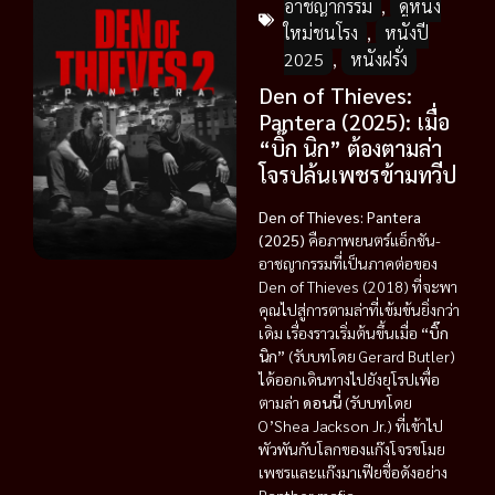
อาชญากรรม
,
ดูหนัง
ใหม่ชนโรง
,
หนังปี
2025
,
หนังฝรั่ง
Den of Thieves:
Pantera (2025): เมื่อ
“บิ๊ก นิก” ต้องตามล่า
โจรปล้นเพชรข้ามทวีป
Den of Thieves: Pantera
(2025)
คือภาพยนตร์แอ็กชัน-
อาชญากรรมที่เป็นภาคต่อของ
Den of Thieves (2018) ที่จะพา
คุณไปสู่การตามล่าที่เข้มข้นยิ่งกว่า
เดิม เรื่องราวเริ่มต้นขึ้นเมื่อ
“บิ๊ก
นิก”
(รับบทโดย Gerard Butler)
ได้ออกเดินทางไปยังยุโรปเพื่อ
ตามล่า
ดอนนี่
(รับบทโดย
O’Shea Jackson Jr.) ที่เข้าไป
พัวพันกับโลกของแก๊งโจรขโมย
เพชรและแก๊งมาเฟียชื่อดังอย่าง