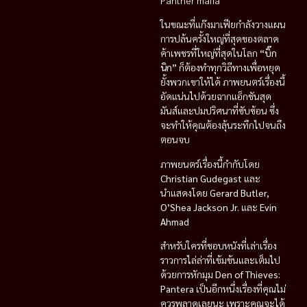
Panther mafia
ในขณะที่แก๊งมาเฟียกำลังวางแผน
การปล้นครั้งใหญ่ที่สุดของตลาด
ค้าเพชรที่ใหญ่ที่สุดในโลก
“บิ๊ก
นิก”
ก็ต้องทำทุกวิถีทางเพื่อหยุด
ยั้งพวกเขาให้ได้ ภาพยนตร์เรื่องนี้
อัดแน่นไปด้วยฉากแอ็กชันสุด
มันส์และปมปริศนาที่ซับซ้อน ซึ่ง
จะทำให้คุณต้องลุ้นระทึกไปจนถึง
ตอนจบ
ภาพยนตร์เรื่องนี้กำกับโดย
Christian Gudegast
และ
นำแสดงโดย
Gerard Butler,
O’Shea Jackson Jr.
และ
Evin
Ahmad
สำหรับใครที่ชอบหนังที่เล่าเรื่อง
ราวการไล่ล่าที่เข้มข้นและเต็มไป
ด้วยการหักมุม
Den of Thieves:
Pantera
เป็นอีกหนึ่งเรื่องที่คุณไม่
ควรพลาดเลยนะ เพราะคุณจะได้