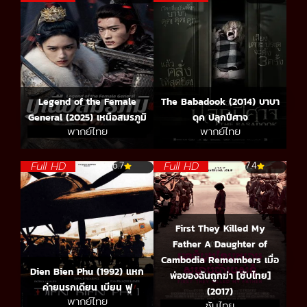
Legend of the Female
The Babadook (2014) บาบา
General (2025) เหนือสมรภูมิ
ดุค ปลุกปีศาจ
พากย์ไทย
พากย์ไทย
Full HD
Full HD
6.7
7.4
First They Killed My
Father A Daughter of
Cambodia Remembers เมื่อ
Dien Bien Phu (1992) แหก
พ่อของฉันถูกฆ่า [ซับไทย]
ค่ายนรกเดียน เบียน ฟู
(2017)
พากย์ไทย
ซับไทย