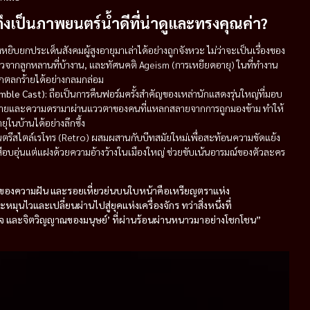
ึงเป็นภาพยนตร์น้ำดีที่น่าดูและทรงคุณค่า?
หยิบยกประเด็นสังคมผู้สูงอายุมาเล่าได้อย่างถูกจังหวะ ไม่ว่าจะเป็นเรื่องของ
ยวจากลูกหลานที่บ้างาน, และทัศนคติ Ageism (การเหยียดอายุ) ในที่ทำงาน
ุกตลกร้ายได้อย่างกลมกล่อม
mble Cast):
ถือเป็นการคืนฟอร์มครั้งสำคัญของเหล่านักแสดงรุ่นใหญ่ที่มอบ
าตายและความดรามาผ่านแววตาของคนที่แหลกสลายจากการถูกมองข้าม ทำให้
ุในบ้านได้อย่างลึกซึ้ง
นตรีสไตล์เรโทร (Retro) ผสมผสานกับบีทสมัยใหม่เพื่อสะท้อนความขัดแย้ง
อุ่นแต่แฝงด้วยความอ้างว้างในเมืองใหญ่ ช่วยขับเน้นอารมณ์ของตัวละคร
จำกัดของความฝัน และรอยเหี่ยวย่นบนใบหน้าคือเหรียญตราแห่ง
วและเปลี่ยนผ่านไปสู่ยุคแห่งเครื่องจักร ทว่าสิ่งหนึ่งที่
้าใจ และจิตวิญญาณของมนุษย์’ ที่ผ่านร้อนผ่านหนาวมาอย่างโชกโชน”