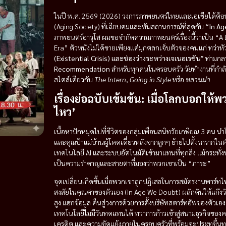
ในปี พ.ศ. 2569 (2026) วงการภาพยนตร์ไทยและเอเชียได้ต้อ
(Aging Society) ที่เฉียบคมและทันสถานการณ์ที่สุดกับ
“In A
ภาพยนตร์อาวุโส ผมขอจำกัดความภาพยนตร์เรื่องนี้ว่าเป็น “A 
Era” ตัวหนังไม่ได้ขายเพียงแค่มุกตลกเจ็บตัวของคนแก่ ทว่าห
(Existential Crisis) และช่องว่างระหว่างเจเนอเรชัน”
ท่ามกลาง
Recommendation
สำหรับทุกคนในครอบครัว วัยทำงานที่กำลังม
สไตล์เดียวกับ
The Intern
,
Going in Style
หรือ
หลานม่า
เรื่องย่อฉบับเข้มข้น: เมื่อโลกบอกให้พว
ไหว’
เนื้อหาปักหมุดไปที่ชีวิตของกลุ่มเพื่อนสนิทวัยเกษียณ 3 คน 
และคุณป้าแม่บ้านผู้โดดเดี่ยวหลังจากลูกๆ ย้ายไปตั้งรกรากใ
เทคโนโลยี AI และระบบอัตโนมัติเข้ามาแทนที่ทุกสิ่ง แม้กระท
เป็นความรำคาญและสายตาที่มองว่าพวกเขาเป็น “ภาระ”
จุดเปลี่ยนเกิดขึ้นเมื่อพวกเขาถูกปฏิเสธในการสมัครงานพาร
สงสัยในคุณค่าของตัวเอง (In Age We Doubt) ผลักดันให้แก๊งวั
สูง แฮกข้อมูล คืนสู่วงการด้วยการตั้งบริษัทสตาร์ทอัพของตัวเอง
เทคโนโลยีไม่มีวันทดแทนได้ ทว่าการก้าวเข้าสู่สนามธุรกิจของคน
เครดิต และความขัดแย้งภายในครอบครัวที่พร้อมจะประทุขึ้นทุก