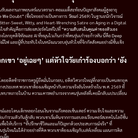
นรับผลงานภาพยนตร์แนวดรามา-คอมเมดี้สะท้อนปัญหาสังคมผู้สูงอายุ
ge We Doubt”
(ชื่อไทยอย่างเป็นทางการ:
วัยแก่ 2569
) ในฐานะนักวิจารณ์
Bitter-Sweet, Witty, and Heart-Wrenching Satire on Aging in a Digital
ัวใจสำคัญคือการส่องสปอร์ตไลท์ไปที่
“ความสับสนในคุณค่าของตัวเอง
โลกยุคดิจิทัลและ AI ที่หมุนไวเกินกว่าที่คนรุ่นเก๋าจะก้าวทัน นี่คือ
Deep
ีไฟ และผู้ที่ประทับใจในหนังแนวอบอุ่นหัวใจที่จิกกัดสังคมอย่างมีชั้นเชิง
กเขา ‘อยู่เฉยๆ’ แต่หัวใจวัยเก๋าร้องบอกว่า ‘ยัง
นำโดยอดีตข้าราชการครูผู้ยึดมั่นในกรอบ, อดีตวิศวกรใหญ่ที่กลายเป็นคนตกยุค
นต่างประเทศ พวกเขาต้องเผชิญหน้ากับความจริงอันโหดร้ายใน พ.ศ. 2569 ที่
ั่งบทบาทภายในบ้าน ความเคารพยำเกรงจากคนรุ่นหลังที่เคยมีกลับแปรเปลี่ยน
์ทไทม์และโดนเด็กหลอกโอนเงินจากแก๊งคอลเซ็นเตอร์ ความเจ็บใจและความ
ยเก๋ารวมตัวกันสู้กลับ พวกเขาเริ่มต้นจากการแอบลงเรียนคอร์สเทคโนโลยีชั้น
เพื่อให้บริการ “ที่ปรึกษาชีวิตและแก้ปัญหาด้วยประสบการณ์จริง” ที่
รุ่นใหม่ไม่ได้ง่ายอย่างที่คิด พวกเขาต้องเผชิญกับเล่ห์เหลี่ยม แผนการดิส
เมื่อ