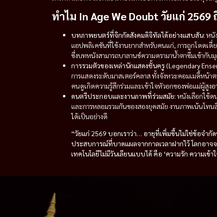
ทำไม In Age We Doubt วัยแก่ 2569 ถ
บทภาพยนตร์ที่จิกกัดสังคมดิจิทัลได้อย่างแสบสัน:
หนัง
แอปพลิเคชันที่ใช้งานยากสำหรับคนแก่, การถูกโดดเดี่
ซึ่งบทหนังสามารถบาลานซ์ความดรามาน้ำตาซึมเข้ากับม
การรวมตัวของเหล่านักแสดงชั้นครู (Legendary Ense
การแสดงระดับมาสเตอร์คลาส ทั้งจังหวะคอมเมดี้หน้
คนดูเกิดความรู้สึกร่วมและเข้าใจหัวอกของพ่อแม่ผู้สูงอาย
ดนตรีประกอบและงานภาพที่ร่วมสมัย:
หนังเลือกใช้ด
และการหลอมรวมกันของสองยุคสมัย งานภาพเน้นโทนสีอบ
ได้เป็นอย่างดี
“วัยแก่ 2569 บอกเราว่า… อายุที่เพิ่มขึ้นไม่ใช่ข้อ
ประสบการณ์ที่บาดแผลจากกาลเวลาฝากไว้ โลกอาจจะหมุนไ
เทคโนโลยีไม่มีวันเลียนแบบได้ คือ ‘ความรัก ความเข