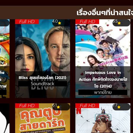
เรื่องอื่นๆที่น่าสนใ
Full HD
Full HD
4.0
6.5
The
Impetuous Love in
Bliss สุขแท้สองโลก (2021)
e
Action ศึกพิชิตใจของนายไฮ
Soundtrack
ากาฬ
โซ (2014)
พากย์ไทย
Full HD
Full HD
6.1
7.7