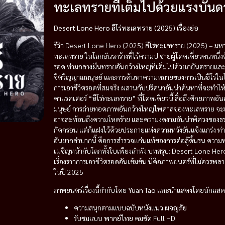
ทะเลทรายที่เต็มไปด้วยแรงบันด
Desert Lone Hero ฮีโร่ทะเลทราย (2025) เรื่องย่อ
รีวิว Desert Lone Hero (2025) ฮีโร่ทะเลทราย (2025) – มหาก
ทะเลทราย ในโลกอันรกร้างที่ไร้ความป ชายผู้โดดเดี่ยวคนหนึ่งต
รอด ท่ามกลางผืนทรายอันกว้างใหญ่ที่เต็มไปด้วยภยันตรายและ
จิตวิญญาณมนุษย์ และการค้นหาความหมายของการเป็นฮีโร่ในโลกที่
การเอาชีวิตรอดที่สมจริง ผสานกับปริศนาอันน่าค้นหาที่จะทำให้ผ
คาแรคเตอร์ “ฮีโร่ทะเลทราย” ที่โดดเดี่ยวนี้ สื่อถึงศักยภาพอ
มนุษย์ การถ่ายทอดภาพอันกว้างใหญ่ไพศาลของทะเลทราย จะเป
อาจสะท้อนถึงความโหดร้าย และความงดงามอันน่าพิศวงของธรรมช
กัดกร่อน แต่ก็แฝงไว้ด้วยประกายแห่งความหวังอันแข็งแกร่ง ท
อันยากลำบากนี้ คือการสำรวจแก่นแท้ของการต่อสู้ดิ้นรน ควา
เผชิญหน้ากับโลกทั้งใบเพียงลำพัง บทสรุป: Desert Lone Hero
เรื่องราวการเอาชีวิตรอดอันเข้มข้น นี่คือภาพยนตร์ที่ไม่คว
ในปี 2025
ภาพยนตร์เรื่องนี้กำกับโดย
Yuan Tao
และนำแสดงโดยนักแสด
ความสนุกตามแบบฉบับหนังแนว
ผจญภัย
รับชมแบบ
พากย์ไทย
คมชัด Full HD