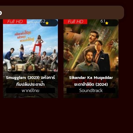
จ
Full HD
Full HD
6.2
6.1
Smugglers (2023) อหังการ์
Sikandar Ka Muqaddar
ทีมปล้นประดาน้ำ
ชะตาข้าลิขิต (2024)
พากย์ไทย
Soundtrack