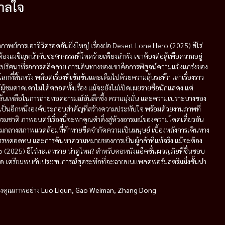
าลใจ
าพย์การเอาชีวิตรอดอันยิ่งใหญ่ เรื่องย่อ Desert Lone Hero (2025) ฮีโร่
้องเผชิญหน้ากับชะตากรรมที่โหดร้ายเพียงลำพัง เขาต้องต่อสู้เพื่อความอยู่
ปริศนาที่รอการคลี่คลาย การเดินทางของเขาคือการพิสูจน์ความแข็งแกร่งของ
สิ้นหวัง พล็อตเรื่องที่เข้มข้นและเต็มไปด้วยความลุ้นระทึก เล่าเรื่องราว
ู้ชมคาดเดาไม่ได้ตลอดทั้งเรื่อง แม้จะยังไม่เปิดเผยรายชื่อนักแสดง แต่
ันล้นเหลือในการถ่ายทอดอารมณ์อันลึกซึ้ง ความมุ่งมั่น และความเปราะบางของ
็นอีกหนึ่งองค์ประกอบสำคัญที่สร้างความประทับใจ พร้อมด้วยงานภาพที่
าติ ภาพยนตร์เรื่องนี้จะพาคุณดำดิ่งสู่ห้วงอารมณ์ของความโดดเดี่ยวอัน
่ามกลางสภาพแวดล้อมที่ท้าทายขีดจำกัดความเป็นมนุษย์ เบื้องหลังการเดินทาง
มทรหดอดทน และการค้นหาความหมายของการเป็นผู้กล้าที่แท้จริง แม้จะต้อง
 (2025) ฮีโร่ทะเลทราย น่าดูไหม? สำหรับคอหนังแอ็คชั่นผจญภัยที่ชื่นชอบ
รพลาด เตรียมพบกับประสบการณ์สุดระทึกที่จะฉายบนแพลตฟอร์มสตรีมมิ่งชั้นนำ
งคุณภาพอย่าง
Luo Liqun, Gao Weiman, Zhang Dong