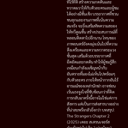
ที่ไร้ที่ติ สร้างความกดดันและ
หวาดผวาให้กับตัวละครและผู้ชม
ได้อย่างมีชั้นเชิง บรรยากาศที่ชวน
ขนลุกและงานภาพที่เน้นความ
สมจริง จะยิ่งเสริมทัพความสยอง
ให้ทวีคูณขึ้น สร้างประสบการณ์ที่
หลอนติดตาไปอีกนาน โทนของ
ภาพยนตร์ยังคงมุ่งเน้นไปที่ความ
ตึงเครียดและความหวาดระแวง
ขั้นสุด เสริมด้วยบรรยากาศที่
อึดอัดและกดดัน ทำให้ผู้ชมรู้สึก
เหมือนกำลังเผชิญหน้ากับ
อันตรายที่มองไม่เห็นไปพร้อมๆ
กับตัวละคร ภายใต้หน้ากากอันไร้
อารมณ์ของเหล่านักฆ่า อาจซ่อน
เร้นแรงจูงใจที่ซับซ้อนกว่าที่คิด
การกลับมาครั้งนี้อาจไม่ใช่แค่การ
สังหาร แต่เป็นการส่งสารบางอย่าง
ที่น่าสะพรึงกลัวยิ่งกว่า บทสรุป:
The Strangers Chapter 2
(2025) เดอะ สเตรนเจอร์ส
อำมหิตฆ่าไม่เลิก 2 น่าดูไหม?