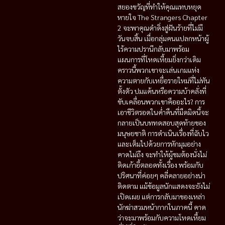
สยองขวัญที่ทำให้คุณแทบหยุด
หายใจ The Strangers Chapter
2 จะพาคุณดำดิ่งสู่ฝันร้ายที่ไม่มี
วันจบสิ้น เมื่อกลุ่มคนแปลกหน้าผู้
ไร้ความปรานีกลับมาพร้อม
แผนการที่โหดเหี้ยมยิ่งกว่าเดิม
คราวนี้พวกเขาจะเล่นเกมแห่ง
ความตายกับเหยื่อรายใหม่ที่ไม่ทัน
ตั้งตัว ปมแค้นหรือความบ้าคลั่งที่
ขับเคลื่อนพวกเขาคืออะไร? การ
เอาชีวิตรอดในค่ำคืนที่มืดมิดนี้จะ
กลายเป็นบททดสอบสุดท้ายของ
มนุษยชาติ การดำเนินเรื่องที่ฉับไว
และเต็มไปด้วยการหักมุมอย่าง
คาดไม่ถึง จะทำให้ผู้ชมต้องนั่งไม่
ติดเก้าอี้ตลอดทั้งเรื่อง พร้อมกับ
ปริศนาที่ค่อยๆ คลี่คลายอย่างน่า
ติดตาม แม้ข้อมูลนักแสดงจะยังไม่
เปิดเผย แต่การกลับมาของเหล่า
นักฆ่าสวมหน้ากากในภาคนี้ คาด
ว่าจะมาพร้อมกับความโหดเหี้ยม