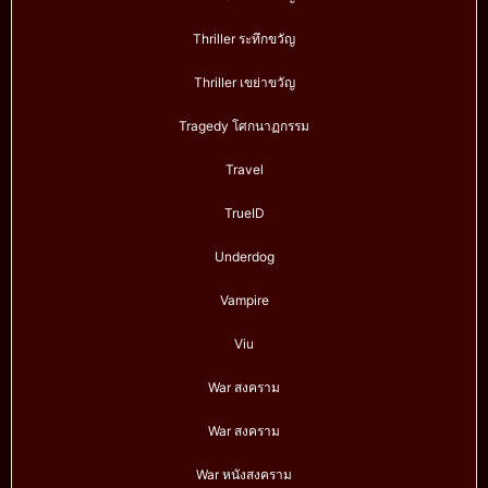
Thriller ระทึกขวัญ
Thriller เขย่าขวัญ
Tragedy โศกนาฏกรรม
Travel
TrueID
Underdog
Vampire
Viu
War สงคราม
War สงคราม
War หนังสงคราม