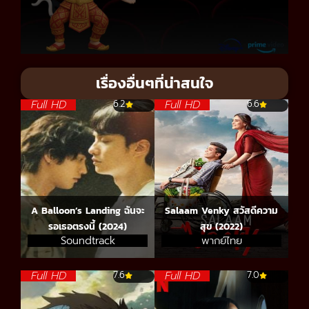
เรื่องอื่นๆที่น่าสนใจ
Full HD
Full HD
6.2
6.6
A Balloon’s Landing ฉันจะ
Salaam Venky สวัสดีความ
รอเธอตรงนี้ (2024)
สุข (2022)
Soundtrack
พากย์ไทย
Full HD
Full HD
7.6
7.0