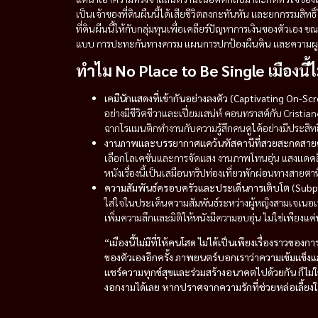
เป็นเจ้าของที่ดินผืนนี้ได้เสียชีวิตลงกะทันหัน และยกกรรมสิทธิ
ที่ดินผืนนี้ให้กับกลุ่มทุนเพื่อเคลียร์ปัญหาการเงินของตัวเอง ข
แบบ การปะทะกันทางคารม แผนการปกป้องผืนดิน และความผูกพันที่
ทำไม No Place to Be Single เมืองนี้ไม
เคมีนักแสดงที่เข้ากันอย่างลงตัว (Captivating On-Sc
อย่างมีชีวิตชีวาและเปี่ยมเสน่ห์ คอนทราสต์กับ Crist
ฉากโรแมนติกทำงานกับความรู้สึกคนดูได้อย่างมีประสิท
งานภาพและบรรยากาศแคว้นทัสคานีที่สวยสะกดสายตา
เลือกโลเคชั่นและการจัดแสง งานภาพโทนอุ่น แสงแดดสี
หนังเรื่องนี้เป็นเสมือนทริปท่องเที่ยวพักผ่อนทางสายตาท
ความสัมพันธ์ครอบครัวและประเด็นการเติบโต (Sub
ใส่ใจในประเด็นความสัมพันธ์ระหว่างผู้หญิงสามเจเนอเรช
เพิ่มความลึกและมิติให้หนังมีความอบอุ่น ไม่ใช่เพียงแค่ห
“เมืองนี้ไม่มีที่ให้คนโสด ไม่ได้เป็นเพียงเรื่องราวข
ของตัวเองอีกครั้ง ภาพยนตร์บอกเราว่าความเข้มแข็งและ
แชร์ความทุกข์สุขและร่วมสร้างอนาคตไปด้วยกัน ก็ไม่ใช่เ
งอกงามได้เลย หากปราศจากความรักที่ช่วยหล่อเลี้ยงใ