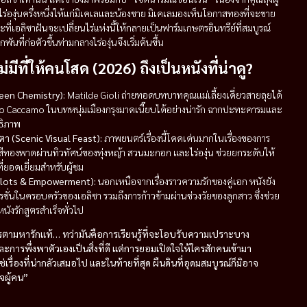
์ไร่องุ่นครึ่งหนึ่งให้แก่มิเคเลและน้องชาย มิเคเลมองเห็นโอกาสทองที่จะขาย
ณะที่เอลิซาฝันจะเปลี่ยนไร่แห่งนี้ให้กลายเป็นฟาร์มเกษตรอินทรีย์ที่สมบูรณ์
ก่อตัวขึ้นท่ามกลางไร่องุ่นจึงเริ่มต้นขึ้น
่มีที่ให้คนโสด (2026) ถึงเป็นหนังที่น่าดู?
reen Chemistry):
Matilde Gioli ถ่ายทอดบทบาทคุณแม่เลี้ยงเดี่ยวสายลุยได้
iano Caccamo ในบทหนุ่มเมืองกรุงมาดเนี๊ยบได้อย่างน่ารัก ฉากปะทะคารมและ
ธิภาพ
 (Scenic Visual Feast):
ภาพยนตร์เรื่องนี้โดดเด่นมากในเรื่องของการ
ทองพาดผ่านทิวทัศน์ของทุ่งหญ้า สวนมะกอก และไร่องุ่น ช่วยยกระดับให้
ี่ยอดเยี่ยมสำหรับผู้ชม
plots & Empowerment):
นอกเหนือจากเรื่องราวความรักของคู่เอก หนังยัง
ั่นในครอบครัวของเอลิซา รวมถึงการก้าวข้ามผ่านช่วงวัยของลูกสาว ซึ่งช่วย
นังรักสูตรสำเร็จทั่วไป
องการตามหารักแท้… ทว่ามันคือการเรียนรู้ที่จะโอบรับความเปราะบาง
การพึ่งพาตัวเองเป็นสิ่งที่ดี แต่การยอมเปิดใจให้ใครสักคนเข้ามา
รื่องที่น่ากลัวเสมอไป และในท้ายที่สุด ผืนดินที่อุดมสมบูรณ์ก็มิอาจ
จผู้คน”