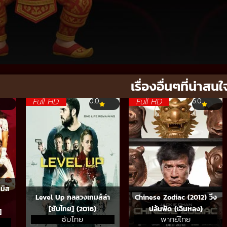
เรื่องอื่นๆที่น่าสนใ
Full HD
Full HD
0.0
6.0
มิส
Level Up กลลวงเกมส์ล่า
Chinese Zodiac (2012) วิ่ง
[ซับไทย] (2016)
ปล้นฟัด (เฉินหลง)
]
ซับไทย
พากย์ไทย