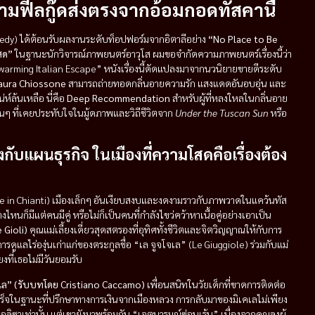
ามฟีลกู๊ดส่งตรงจากอ้อมกอดทัสคานี
y) ได้ต้อนรับผลงานระดับท็อปฟอร์มจากอิตาลีอย่าง
“No Place to Be
โสด”
ในฐานะนักวิจารณ์ภาพยนตร์อาวุโส ผมขอจำกัดความภาพยนตร์เรื่องนี้ว่า
arming Italian Escape” หนังเรื่องนี้ดัดแปลงมาจากนวนิยายขายดีระดับ
aura Chiossone
สามารถถ่ายทอดกลิ่นอายความรัก แสงแดดอันอบอุ่น และ
์ล้นเหลือ นี่คือ
Deep Recommendation
สำหรับผู้ที่หลงใหลในกลิ่นอาย
ฟนๆ ที่เคยประทับใจในมู้ดภาพและวิถีชีวิตจาก
Under the Tuscan Sun
หรือ
างกับแผนธุรกิจ ในเมืองที่ความโสดคือเรื่องต้อง
dere in Chianti) เมืองเล็กๆ อันเงียบสงบและงดงามราวกับภาพวาดในแคว้นทัส
หนก็มีแต่คนมีคู่ หรือไม่ก็เป็นคนที่กำลังไขว่คว้าหาเนื้อคู่อย่างเอาเป็น
 Gioli)
คุณแม่เลี้ยงเดี่ยวสุดสตรองที่อุทิศทั้งชีวิตและจิตวิญญาณให้กับการ
ัดการดูแลไร่องุ่นเก่าแก่ของตระกูลชื่อ “เล จูจโจเล” (Le Giuggiole) ร่วมกับแม่
งที่เธอไม่มีวันยอมรับ
คเล” (รับบทโดย Cristiano Caccamo)
เพื่อนสนิทในวัยเด็กที่ขาดการติดต่อ
ร็จในฐานะที่ปรึกษาทางการเงินจากเมืองหลวง
การกลับมาของมิเคเลไม่เพียง
เท่านั้น แต่เขายังมาพร้อมกับ “เจตนารมณ์ซ่อนเร้น” เนื่องจากคุณลุงผู้