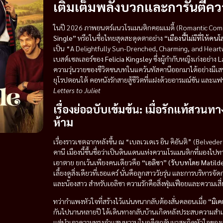
เติมเต็มพลังบวกและการันตีคว
ในปี 2026 ภาพยนตร์แนวโรแมนติกคอมเมดี้ (Romantic Comed
Single”
หรือในชื่อไทยสุดสะดุดตาอย่าง
“เมืองนี้ไม่มีที่ให้คน
เป็น “A Delightfully Sun-Drenched, Charming, and Heartw
เบสต์เซลเลอร์ของ
Felicia Kingsley
ซึ่งผู้กำกับหญิงเก่งอย่าง
L
ความวุ่นวายของชีวิตชนบทในแคว้นทัสคานีออกมาได้อย่างมีเสน่ห
ยุโรปตอนใต้ คอหนังรักสายสู้ชีวิตที่แฝงด้วยอารมณ์ขัน และแ
Letters to Juliet
เรื่องย่อฉบับเข้มข้น: เมื่อรักแท้สวนท
ห้าม
เรื่องราวเซตฉากหลังขึ้น ณ “เบลเวเดเร อิน คิอันติ” (Belve
คานี
เมืองนี้ขึ้นชื่อว่าเป็นดินแดนแห่งความโรแมนติกที่มองไปทางไ
เอาตาย ยกเว้นเพียงคนเดียวคือ
“เอลิซา” (รับบทโดย Matilde
เลี้ยงดูสิ่งเดียวที่เธอแคร์ นั่นคือลูกสาววัยรุ่น และการบริหารจ
และน้องสาว สำหรับเอลิซา ความรักคือสิ่งฟุ่มเฟือยและความเสี่ย
ทว่ากำแพงหัวใจที่สร้างไว้แน่นหนากลับต้องสั่นคลอนเมื่อ
“มิเ
กันไปนานหลายปี ได้เดินทางกลับบ้านเกิดหลังประสบความสำเ
แต่นำเอาความทรงจำแสนหวานในอดีตกลับมาสะกิดหัวใจของเอลิซา