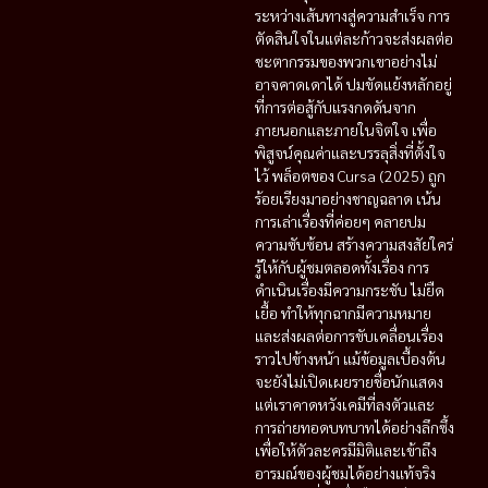
ระหว่างเส้นทางสู่ความสำเร็จ การ
ตัดสินใจในแต่ละก้าวจะส่งผลต่อ
ชะตากรรมของพวกเขาอย่างไม่
อาจคาดเดาได้ ปมขัดแย้งหลักอยู่
ที่การต่อสู้กับแรงกดดันจาก
ภายนอกและภายในจิตใจ เพื่อ
พิสูจน์คุณค่าและบรรลุสิ่งที่ตั้งใจ
ไว้ พล็อตของ Cursa (2025) ถูก
ร้อยเรียงมาอย่างชาญฉลาด เน้น
การเล่าเรื่องที่ค่อยๆ คลายปม
ความซับซ้อน สร้างความสงสัยใคร่
รู้ให้กับผู้ชมตลอดทั้งเรื่อง การ
ดำเนินเรื่องมีความกระชับ ไม่ยืด
เยื้อ ทำให้ทุกฉากมีความหมาย
และส่งผลต่อการขับเคลื่อนเรื่อง
ราวไปข้างหน้า แม้ข้อมูลเบื้องต้น
จะยังไม่เปิดเผยรายชื่อนักแสดง
แต่เราคาดหวังเคมีที่ลงตัวและ
การถ่ายทอดบทบาทได้อย่างลึกซึ้ง
เพื่อให้ตัวละครมีมิติและเข้าถึง
อารมณ์ของผู้ชมได้อย่างแท้จริง