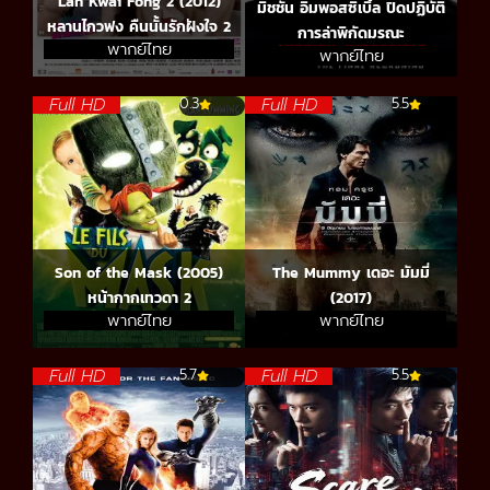
Lan Kwai Fong 2 (2012)
มิชชั่น อิมพอสซิเบิ้ล ปิดปฏิบัติ
หลานไกวฟง คืนนั้นรักฝังใจ 2
การล่าพิกัดมรณะ
พากย์ไทย
พากย์ไทย
Full HD
Full HD
0.3
5.5
Son of the Mask (2005)
The Mummy เดอะ มัมมี่
หน้ากากเทวดา 2
(2017)
พากย์ไทย
พากย์ไทย
Full HD
Full HD
5.7
5.5