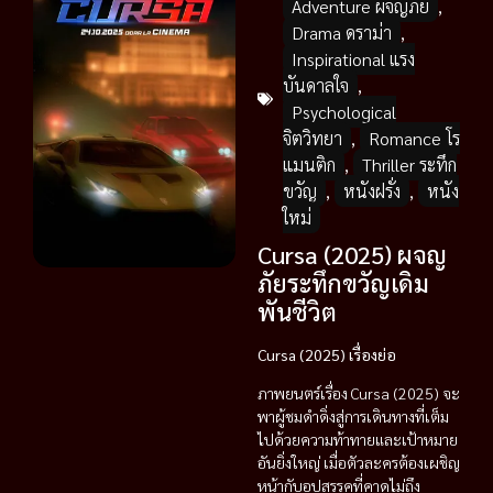
Adventure ผจญภัย
,
Drama ดราม่า
,
Inspirational แรง
บันดาลใจ
,
Psychological
จิตวิทยา
,
Romance โร
แมนติก
,
Thriller ระทึก
ขวัญ
,
หนังฝรั่ง
,
หนัง
ใหม่
Cursa (2025) ผจญ
ภัยระทึกขวัญเดิม
พันชีวิต
Cursa (2025) เรื่องย่อ
ภาพยนตร์เรื่อง Cursa (2025) จะ
พาผู้ชมดำดิ่งสู่การเดินทางที่เต็ม
ไปด้วยความท้าทายและเป้าหมาย
อันยิ่งใหญ่ เมื่อตัวละครต้องเผชิญ
หน้ากับอุปสรรคที่คาดไม่ถึง