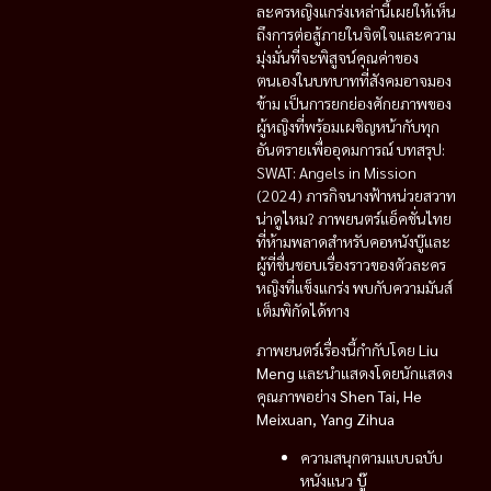
ละครหญิงแกร่งเหล่านี้เผยให้เห็น
ถึงการต่อสู้ภายในจิตใจและความ
มุ่งมั่นที่จะพิสูจน์คุณค่าของ
ตนเองในบทบาทที่สังคมอาจมอง
ข้าม เป็นการยกย่องศักยภาพของ
ผู้หญิงที่พร้อมเผชิญหน้ากับทุก
อันตรายเพื่ออุดมการณ์ บทสรุป:
SWAT: Angels in Mission
(2024) ภารกิจนางฟ้าหน่วยสวาท
น่าดูไหม? ภาพยนตร์แอ็คชั่นไทย
ที่ห้ามพลาดสำหรับคอหนังบู๊และ
ผู้ที่ชื่นชอบเรื่องราวของตัวละคร
หญิงที่แข็งแกร่ง พบกับความมันส์
เต็มพิกัดได้ทาง
ภาพยนตร์เรื่องนี้กำกับโดย
Liu
Meng
และนำแสดงโดยนักแสดง
คุณภาพอย่าง
Shen Tai, He
Meixuan, Yang Zihua
ความสนุกตามแบบฉบับ
หนังแนว
บู๊