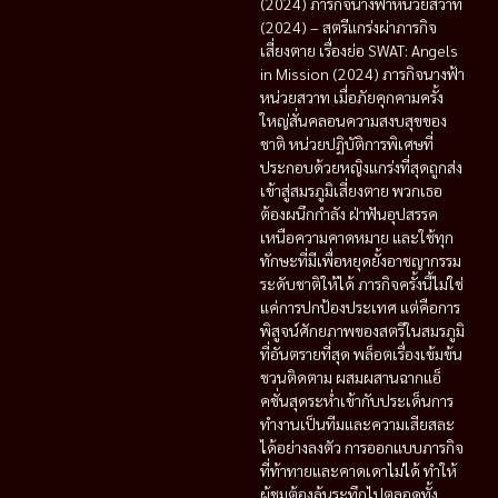
(2024) ภารกิจนางฟ้าหน่วยสวาท
(2024) – สตรีแกร่งผ่าภารกิจ
เสี่ยงตาย เรื่องย่อ SWAT: Angels
in Mission (2024) ภารกิจนางฟ้า
หน่วยสวาท เมื่อภัยคุกคามครั้ง
ใหญ่สั่นคลอนความสงบสุขของ
ชาติ หน่วยปฏิบัติการพิเศษที่
ประกอบด้วยหญิงแกร่งที่สุดถูกส่ง
เข้าสู่สมรภูมิเสี่ยงตาย พวกเธอ
ต้องผนึกกำลัง ฝ่าฟันอุปสรรค
เหนือความคาดหมาย และใช้ทุก
ทักษะที่มีเพื่อหยุดยั้งอาชญากรรม
ระดับชาติให้ได้ ภารกิจครั้งนี้ไม่ใช่
แค่การปกป้องประเทศ แต่คือการ
พิสูจน์ศักยภาพของสตรีในสมรภูมิ
ที่อันตรายที่สุด พล็อตเรื่องเข้มข้น
ชวนติดตาม ผสมผสานฉากแอ็
คชั่นสุดระห่ำเข้ากับประเด็นการ
ทำงานเป็นทีมและความเสียสละ
ได้อย่างลงตัว การออกแบบภารกิจ
ที่ท้าทายและคาดเดาไม่ได้ ทำให้
ผู้ชมต้องลุ้นระทึกไปตลอดทั้ง