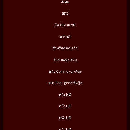
สังคม
สัตว์
สัตว์ประหลาด
สารคดี
สำหรับครอบครัว
สืบสวนสอบสวน
หนัง Coming-of-Age
หนัง Feel-good ฟีลกู้ด
หนัง HD
หนัง HD
หนัง HD
หนัง HD