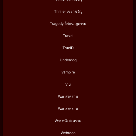
Thriller เขย่าขวัญ
Tragedy โศกนาฏกรรม
Travel
TrueID
Underdog
Vampire
Viu
War สงคราม
War สงคราม
War หนังสงคราม
Webtoon