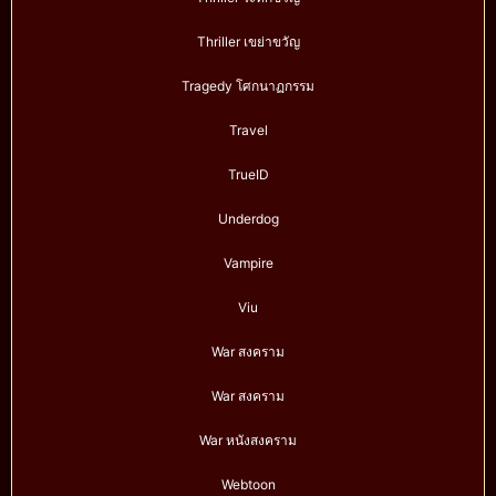
Thriller เขย่าขวัญ
Tragedy โศกนาฏกรรม
Travel
TrueID
Underdog
Vampire
Viu
War สงคราม
War สงคราม
War หนังสงคราม
Webtoon