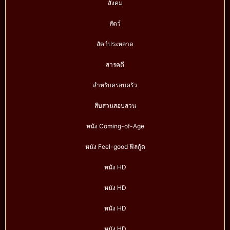
สังคม
สัตว์
สัตว์ประหลาด
สารคดี
สำหรับครอบครัว
สืบสวนสอบสวน
หนัง Coming-of-Age
หนัง Feel-good ฟีลกู้ด
หนัง HD
หนัง HD
หนัง HD
หนัง HD