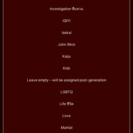
Investigation สืบสวน
iQIYI
Isekai
John Wick
Kaiju
Kids
Leave empty – will be assigned post-generation
LGBTQ
Life ชีวิต
Love
Martial