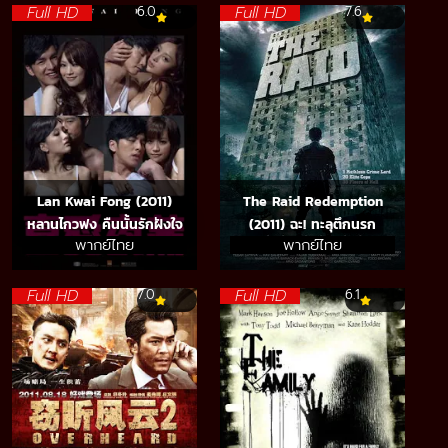
Full HD
Full HD
6.0
7.6
Lan Kwai Fong (2011)
The Raid Redemption
หลานไกวฟง คืนนั้นรักฝังใจ
(2011) ฉะ! ทะลุตึกนรก
พากย์ไทย
พากย์ไทย
Full HD
Full HD
7.0
6.1