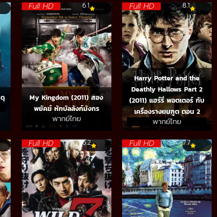
Full HD
Full HD
6.1
8.1
Harry Potter and the
Deathly Hallows Part 2
ดุ
My Kingdom (2011) สอง
(2011) แฮร์รี่ พอตเตอร์ กับ
พยัคฆ์ หักบัลลังก์มังกร
เครื่องรางยมฑูต ตอน 2
พากย์ไทย
พากย์ไทย
Full HD
Full HD
6.2
7.7