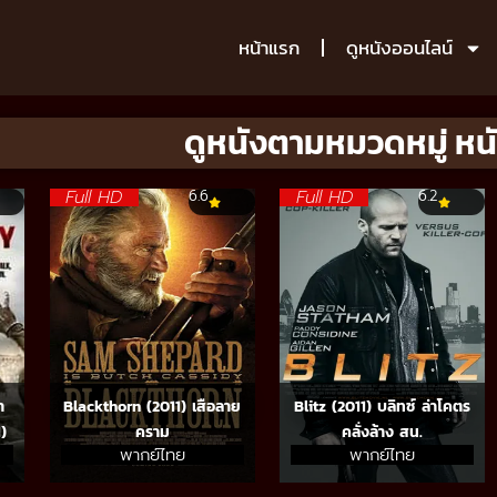
หน้าแรก
ดูหนังออนไลน์
ดูหนังตามหมวดหมู่ หนั
Full HD
Full HD
6.6
6.2
า
Blackthorn (2011) เสือลาย
Blitz (2011) บลิทซ์ ล่าโคตร
1)
คราม
คลั่งล้าง สน.
พากย์ไทย
พากย์ไทย