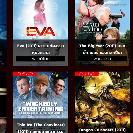
Eva (2011) เอวา มหัศจรรย์
The Big Year (2011) เดอะ
หุ่นจักรกล
บิ๊ก เยียร์ ขอบิ๊กสักปีนะ
พากย์ไทย
พากย์ไทย
Full HD
Full HD
6.3
5.8
Thin Ice (The Convincer)
Dragon Crusaders (2011)
(2011) กลเกมอาชญากรรม