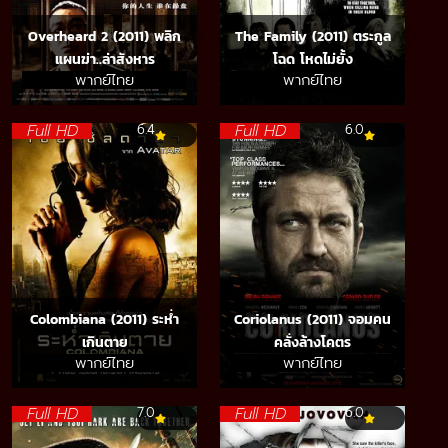
Overheard 2 (2011) พลิก
The Family (2011) ตระกูล
แผนฆ่า..ล่าสังหาร
โฉด โหดไม่ยั้ง
พากย์ไทย
พากย์ไทย
Full HD
Full HD
6.4
6.0
Colombiana (2011) ระห่ำ
Coriolanus (2011) จอมคน
เกินตาย
คลั่งล้างโคตร
พากย์ไทย
พากย์ไทย
Full HD
Full HD
7.0
6.0