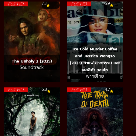
Full HD
Full HD
7.3
5.9
Ice Cold Murder Coffee
and Jessica Wongso
The Unholy 2 (2025)
(2023) กาแฟ ฆาตกรรม และ
Soundtrack
เจสสิก้า วองโซ
พากย์ไทย
Full HD
Full HD
6.8
4.7