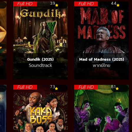
Full HD
Full HD
3.9
4.4
Gundik (2025)
Mad of Madness (2025)
Soundtrack
พากย์ไทย
Full HD
Full HD
7.3
8.1