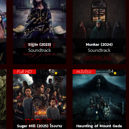
Sijjin (2023)
Munkar (2024)
Soundtrack
Soundtrack
Full HD
หนังโรง
6.0
5.4
Sugar Mill (2025) โรงงาน
Haunting of Mount Gede