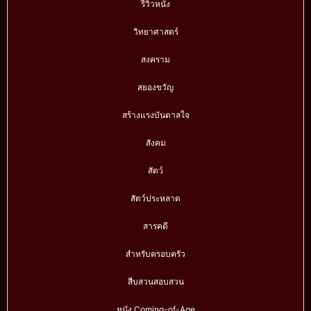
รีวิวหนัง
วิทยาศาสตร์
สงคราม
สยองขวัญ
สร้างแรงบันดาลใจ
สังคม
สัตว์
สัตว์ประหลาด
สารคดี
สำหรับครอบครัว
สืบสวนสอบสวน
หนัง Coming-of-Age