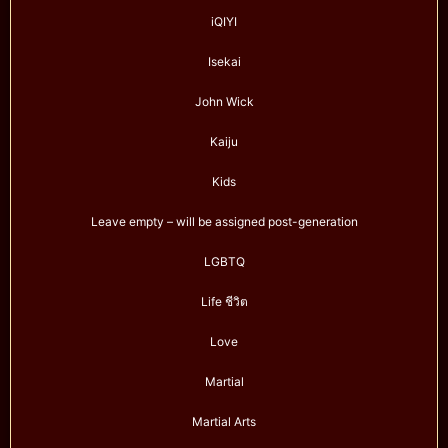
iQIYI
Isekai
John Wick
Kaiju
Kids
Leave empty – will be assigned post-generation
LGBTQ
Life ชีวิต
Love
Martial
Martial Arts