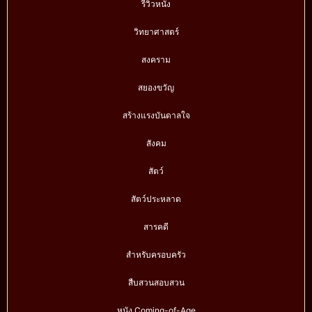
รีวิวหนัง
วิทยาศาสตร์
สงคราม
สยองขวัญ
สร้างแรงบันดาลใจ
สังคม
สัตว์
สัตว์ประหลาด
สารคดี
สำหรับครอบครัว
สืบสวนสอบสวน
หนัง Coming-of-Age