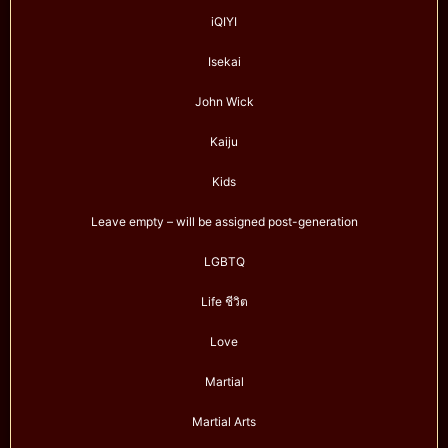
iQIYI
Isekai
John Wick
Kaiju
Kids
Leave empty – will be assigned post-generation
LGBTQ
Life ชีวิต
Love
Martial
Martial Arts