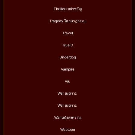
Thriller เขย่าขวัญ
Tragedy โศกนาฏกรรม
Travel
TrueID
Underdog
Vampire
Viu
War สงคราม
War สงคราม
War หนังสงคราม
Webtoon