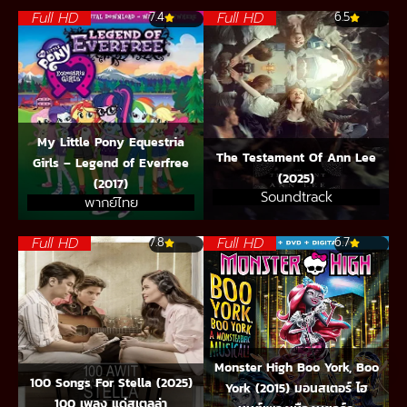
Full HD
Full HD
7.4
6.5
My Little Pony Equestria
The Testament Of Ann Lee
Girls – Legend of Everfree
(2025)
(2017)
Soundtrack
พากย์ไทย
Full HD
Full HD
7.8
6.7
Monster High Boo York, Boo
100 Songs For Stella (2025)
York (2015) มอนสเตอร์ ไฮ
100 เพลง แด่สเตลล่า