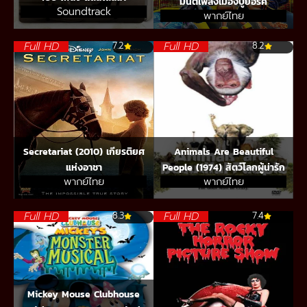
มนต์เพลงเมืองบูยอร์ค
Soundtrack
พากย์ไทย
Full HD
Full HD
7.2
8.2
Secretariat (2010) เกียรติยศ
Animals Are Beautiful
แห่งอาชา
People (1974) สัตว์โลกผู้น่ารัก
พากย์ไทย
พากย์ไทย
Full HD
Full HD
8.3
7.4
Mickey Mouse Clubhouse