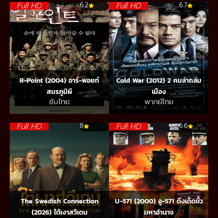
Full HD
Full HD
6.2
6.7
R-Point (2004) อาร์-พอยท์
Cold War (2012) 2 คมล่าถล่ม
สมรภูมิผี
เมือง
ซับไทย
พากย์ไทย
Full HD
Full HD
8
6.6
The Swedish Connection
U-571 (2000) อู-571 ดิ่งเด็ดขั้ว
(2026) ใต้เงาสวีเดน
มหาอำนาจ