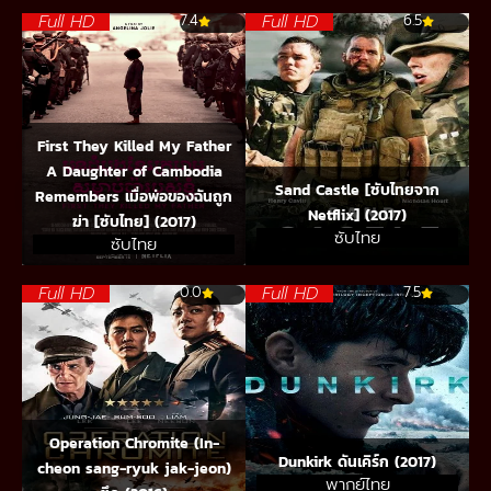
Full HD
Full HD
7.4
6.5
First They Killed My Father
A Daughter of Cambodia
Sand Castle [ซับไทยจาก
Remembers เมื่อพ่อของฉันถูก
Netflix] (2017)
ฆ่า [ซับไทย] (2017)
ซับไทย
ซับไทย
Full HD
Full HD
0.0
7.5
Operation Chromite (In-
Dunkirk ดันเคิร์ก (2017)
cheon sang-ryuk jak-jeon)
พากย์ไทย