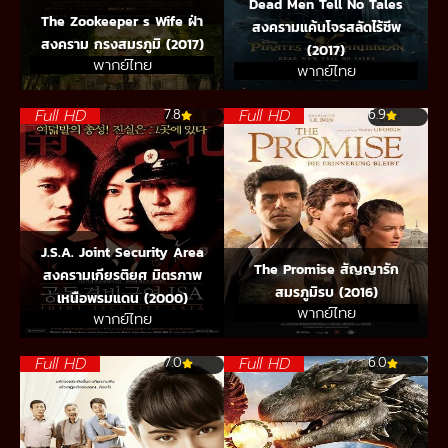
Dead Men Tell No Tales
The Zookeeper s Wife ฝ่า
สงครามแค้นโจรสลัดไร้ชีพ
สงคราม กรงสมรภูมิ (2017)
(2017)
พากย์ไทย
พากย์ไทย
Full HD
Full HD
7.8
6.9
J.S.A. Joint Security Area
The Promise สัญญารัก
สงครามเกียรติยศ มิตรภาพ
สมรภูมิรบ (2016)
เหนือพรมแดน (2000)
พากย์ไทย
พากย์ไทย
Full HD
Full HD
7.0
6.0