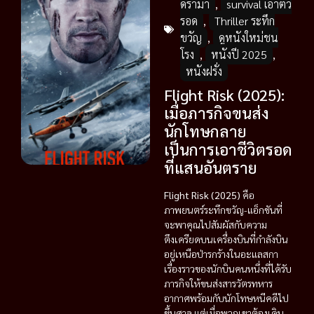
ดราม่า
,
survival เอาตัว
รอด
,
Thriller ระทึก
ขวัญ
,
ดูหนังใหม่ชน
โรง
,
หนังปี 2025
,
หนังฝรั่ง
Flight Risk (2025):
เมื่อภารกิจขนส่ง
นักโทษกลาย
เป็นการเอาชีวิตรอด
ที่แสนอันตราย
Flight Risk (2025)
คือ
ภาพยนตร์ระทึกขวัญ-แอ็กชันที่
จะพาคุณไปสัมผัสกับความ
ตึงเครียดบนเครื่องบินที่กำลังบิน
อยู่เหนือป่ารกร้างในอะแลสกา
เรื่องราวของนักบินคนหนึ่งที่ได้รับ
ภารกิจให้ขนส่งสารวัตรทหาร
อากาศพร้อมกับนักโทษหนีคดีไป
ขึ้นศาล แต่เมื่อพวกเขาต้องเดิน