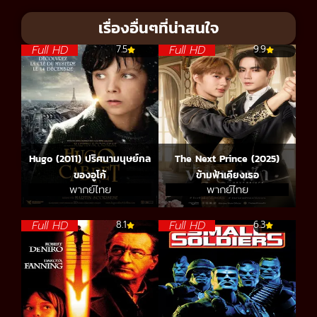
เรื่องอื่นๆที่น่าสนใจ
Full HD
Full HD
7.5
9.9
Hugo (2011) ปริศนามนุษย์กล
The Next Prince (2025)
ของอูโก้
ข้ามฟ้าเคียงเธอ
พากย์ไทย
พากย์ไทย
Full HD
Full HD
8.1
6.3