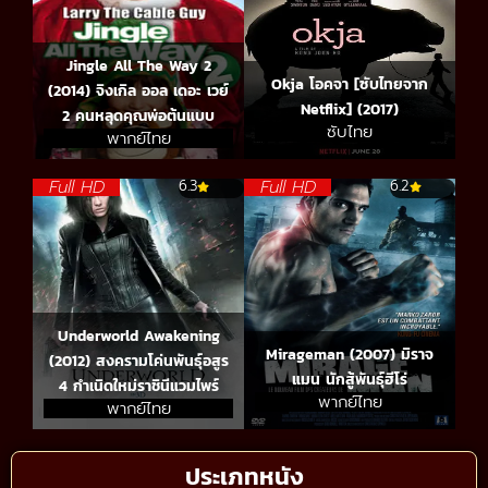
Jingle All The Way 2
Okja โอคจา [ซับไทยจาก
(2014) จิงเกิล ออล เดอะ เวย์
Netflix] (2017)
2 คนหลุดคุณพ่อต้นแบบ
ซับไทย
พากย์ไทย
Full HD
Full HD
6.3
6.2
Underworld Awakening
Mirageman (2007) มิราจ
(2012) สงครามโค่นพันธุ์อสูร
แมน นักสู้พันธุ์ฮีโร่
4 กำเนิดใหม่ราชินีแวมไพร์
พากย์ไทย
พากย์ไทย
ประเภทหนัง