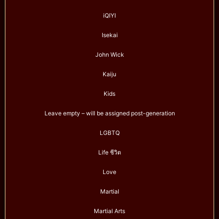
iQIYI
Isekai
John Wick
Kaiju
Kids
Leave empty – will be assigned post-generation
LGBTQ
Life ชีวิต
Love
Martial
Martial Arts