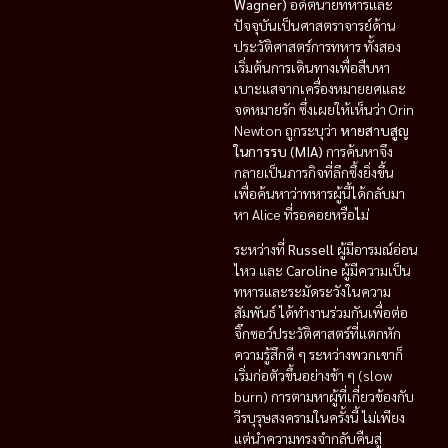
Wagner)
อดีตนายทหารและ
ปัจจุบันเป็นศาสตราจารย์ด้าน
ประวัติศาสตร์การทหาร ทั้งสอง
เริ่มต้นการเดินทางเพื่อสืบหา
เบาะแสจากเครื่องหมายยศและ
จดหมายรัก ซึ่งเผยให้เห็นว่า Orin
Newton ถูกระบุว่า
หายสาบสูญ
ในการรบ (MIA)
การค้นหาจึง
กลายเป็นภารกิจที่ลึกซึ้งยิ่งขึ้น
เพื่อค้นหาว่าทหารผู้นี้ได้กลับมา
หา Alice ที่รอคอยหรือไม่
ระหว่างที่
Russell
ผู้มีอารมณ์อ่อน
ไหว และ
Caroline
ผู้มีความเป็น
ทหารและระมัดระวังในความ
สัมพันธ์ ได้ทำงานร่วมกันเพื่อต่อ
จิ๊กซอว์ประวัติศาสตร์ที่แตกหัก
ความรู้สึกดี ๆ ระหว่างพวกเขาก็
เริ่มก่อตัวขึ้นอย่างช้า ๆ (slow
burn) การตามหาผู้ที่เกี่ยวข้องกับ
วีรบุรุษสงครามในครั้งนี้ ไม่เพียง
แต่นำความทรงจำกลับคืนสู่