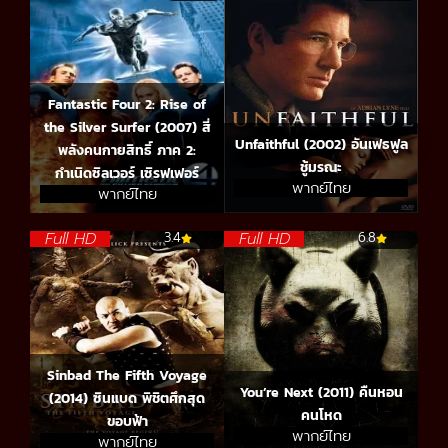
Fantastic Four 2: Rise of
the Silver Surfer (2007) สี่
Unfaithful (2002) อันเฟธฟูล
พลังคนกายสิทธิ์ ภาค 2:
ชู้มรณะ
กำเนิดซิลเวอร์ เซิรฟเฟอร์
พากย์ไทย
พากย์ไทย
Full HD
Full HD
3.4
6.8
Sinbad The Fifth Voyage
You’re Next (2011) คืนหอน
(2014) ซินแบด พิชิตศึกสุด
คนโหด
ขอบฟ้า
พากย์ไทย
พากย์ไทย