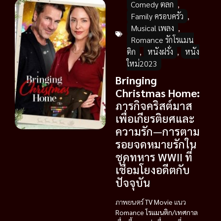
Comedy ตลก
,
Family ครอบครัว
,
Musical เพลง
,
Romance รักโรแมน
ติก
,
หนังฝรั่ง
,
หนัง
ใหม่2023
Bringing
Christmas Home:
ภารกิจคริสต์มาส
เพื่อเกียรติยศและ
ความรัก—การตาม
รอยจดหมายรักใน
ชุดทหาร WWII ที่
เชื่อมโยงอดีตกับ
ปัจจุบัน
ภาพยนตร์
TV Movie
แนว
Romance โรแมนติก/เทศกาล