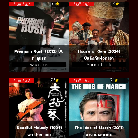
Full HD
Full HD
6.5
5.4
Premium Rush (2012) ปั่น
House of Ga’a (2024)
ทะลุนรก
บัลลังก์แห่งกาอา
พากย์ไทย
Soundtrack
Full HD
Full HD
7.3
7.1
Deadful Melody (1994)
The Ides of March (2011)
พิณประกาศิต
การเมืองกินคน