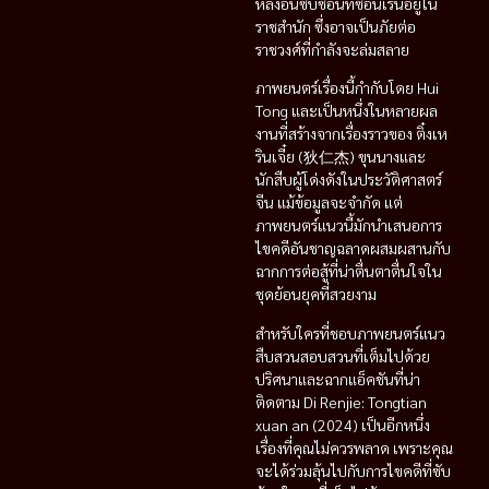
หลังอันซับซ้อนที่ซ่อนเร้นอยู่ใน
ราชสำนัก ซึ่งอาจเป็นภัยต่อ
ราชวงศ์ที่กำลังจะล่มสลาย
ภาพยนตร์เรื่องนี้กำกับโดย Hui
Tong และเป็นหนึ่งในหลายผล
งานที่สร้างจากเรื่องราวของ ติ๋งเห
รินเจี๋ย (狄仁杰) ขุนนางและ
นักสืบผู้โด่งดังในประวัติศาสตร์
จีน แม้ข้อมูลจะจำกัด แต่
ภาพยนตร์แนวนี้มักนำเสนอการ
ไขคดีอันชาญฉลาดผสมผสานกับ
ฉากการต่อสู้ที่น่าตื่นตาตื่นใจใน
ชุดย้อนยุคที่สวยงาม
สำหรับใครที่ชอบภาพยนตร์แนว
สืบสวนสอบสวนที่เต็มไปด้วย
ปริศนาและฉากแอ็คชันที่น่า
ติดตาม Di Renjie: Tongtian
xuan an (2024) เป็นอีกหนึ่ง
เรื่องที่คุณไม่ควรพลาด เพราะคุณ
จะได้ร่วมลุ้นไปกับการไขคดีที่ซับ