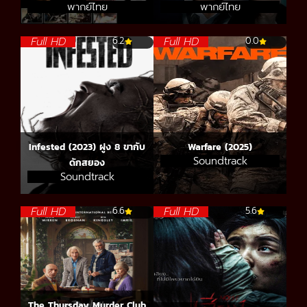
พากย์ไทย
พากย์ไทย
Full HD
Full HD
6.2
0.0
Infested (2023) ฝูง 8 ขากับ
Warfare (2025)
Soundtrack
ดักสยอง
Soundtrack
Full HD
Full HD
6.6
5.6
The Thursday Murder Club