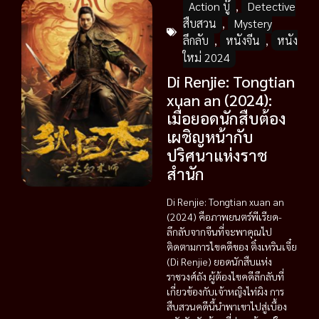
Action บู๊
,
Detective
สืบสวน
,
Mystery
ลึกลับ
,
หนังจีน
,
หนัง
ใหม่ 2024
Di Renjie: Tongtian
xuan an (2024):
เมื่อยอดนักสืบต้อง
เผชิญหน้ากับ
ปริศนาแห่งราช
สำนัก
Di Renjie: Tongtian xuan an
(2024) คือภาพยนตร์พีเรียด-
ลึกลับจากจีนที่จะพาคุณไป
ติดตามการไขคดีของ ติ๋งเหรินเจี๋ย
(Di Renjie) ยอดนักสืบแห่ง
ราชวงศ์ถัง ผู้ต้องไขคดีลึกลับที่
เกี่ยวข้องกับเจ้าหญิงไท่ผิง การ
สืบสวนคดีนี้นำพาเขาไปสู่เบื้อง