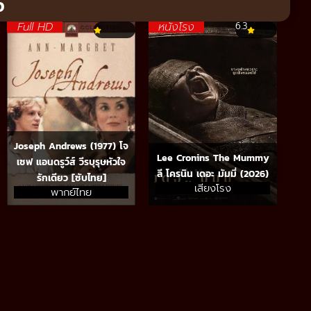
จ
Full HD
หนังโรง
6.3
Joseph Andrews (1977) โจ
Lee Cronins The Mummy
เซฟ แอนดรูว์ส์ วีรบุรุษหัวใจ
ลี โครนิน เดอะ มัมมี่ (2026)
รักเดียว [ซับไทย]
เสียงโรง
พากย์ไทย