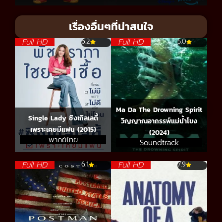
เรื่องอื่นๆที่น่าสนใจ
Full HD
Full HD
6.2
5.0
Ma Da The Drowning Spirit
Single Lady ซิงเกิลเลดี้
วิญญาณอาถรรพ์แม่น้ำโขง
เพราะเคยมีแฟน (2015)
(2024)
พากย์ไทย
Soundtrack
Full HD
Full HD
6.1
7.9