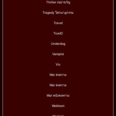
Thriller เขย่าขวัญ
Tragedy โศกนาฏกรรม
Travel
TrueID
Underdog
Vampire
Viu
War สงคราม
War สงคราม
War หนังสงคราม
Webtoon