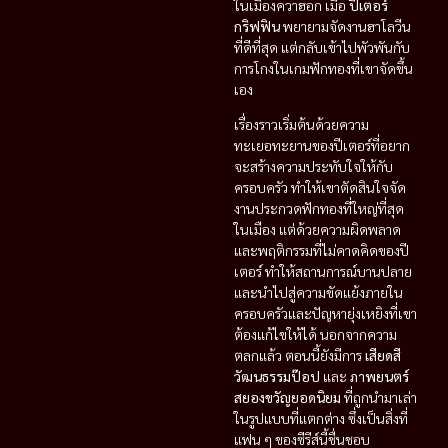
ในเมืองควาฮอก เมื่อ
ปีเตอร์
กริฟฟิน
พยายามจัดงานฮาโลวีน
ที่ดีที่สุด แต่กลับเข้าไปพัวพันกับ
การโกงในเกมฟักทองที่เขาจัดขึ้น
เอง
เรื่องราวเริ่มต้นด้วยความ
ทะเยอทะยานของปีเตอร์ที่อยาก
จะสร้างความประทับใจให้กับ
ครอบครัว ทำให้เขาตัดสินใจจัด
งานประกวดฟักทองที่ใหญ่ที่สุด
ในเมือง แต่ด้วยความผิดพลาด
และพฤติกรรมที่ไม่คาดคิดของปี
เตอร์ ทำให้สถานการณ์บานปลาย
และนำไปสู่ความขัดแย้งภายใน
ครอบครัวและปัญหายุ่งเหยิงที่เขา
ต้องแก้ไขให้ได้ นอกจากความ
ตลกแล้ว ตอนนี้ยังมีการ
เสียดสี
วัฒนธรรมป๊อป
และ
ภาพยนตร์
สยองขวัญยอดนิยม
ที่ถูกนำมาเล่า
ในรูปแบบที่แตกต่าง ซึ่งเป็นสิ่งที่
แฟน ๆ ของซีรีส์นี้ชื่นชอบ