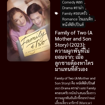
Comedy ตลก
,
Drama ดราม่า
,
Family ครอบครัว
,
Romance โรแมนติก
,
หนังฟิลิปปินส์
Family of Two (A
Mother and Son
Story) (2023):
ความผูกพันที่ไม่
ยอมจาก: เมื่อ
ลูกชายต้องหาใคร
มาแทนที่ตัวเอง
Family of Two (A Mother and
Son Story)
คือ
หนังฟิลิปปินส์
แนว
Drama ดราม่า
และ
Family
ครอบครัว
หนังนำเสนอเรื่องราว
ความผูกพันอันลึกซึ้งระหว่างแม่
เลี้ยงเดี่ยว มาริการ์ (Maricar)