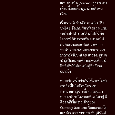
และ มาเตโอ (Mateo) ลูกชายคน
เดียวที่เธอเลี้ยงดูมาด้วยตัวคน
เดียว
เรื่องราวเริ่มต้นเมื่อ มาเตโอ (รับ
บทโดย
อัลเดน ริชาร์ดส
) วางแผน
จะย้ายไปทำงานที่สิงคโปร์ นี่คือ
โอกาสที่ดีในการสร้างอนาคตให้
กับตนเองและแฟนสาว แต่การ
จากไปของมาเตโอหมายความว่า
มาริการ์ (รับบทโดย
ชารอน คูเนต
า
) ผู้เป็นแม่ จะต้องอยู่คนเดียว นี่
คือสิ่งที่ทำให้มาเตโอรู้สึกกังวล
อย่างยิ่ง
ความกังวลนี้ผลักดันให้มาเตโอทำ
ภารกิจที่ไม่เหมือนใคร เขา
พยายามหาผู้ชายที่เหมาะสมมา
ดูแล มาริการ์ ในขณะที่เขาไม่อยู่ นี่
คือจุดที่เรื่องราวเข้าสู่ช่วง
Comedy ตลก
และ
Romance โร
แมนติก
ความพยายามจับคู่ให้แม่