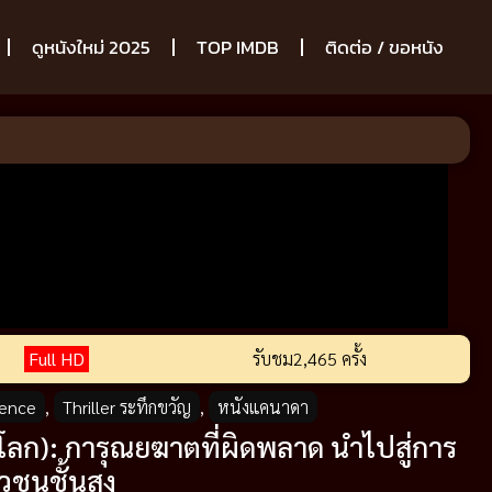
ดูหนังใหม่ 2025
TOP IMDB
ติดต่อ / ขอหนัง
Full HD
รับชม
2,465 ครั้ง
ience
,
Thriller ระทึกขวัญ
,
หนังแคนาดา
อโลก): การุณยฆาตที่ผิดพลาด นำไปสู่การ
วชนชั้นสูง