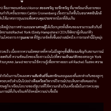
ก)
คือภาพยนตร์แนว
Horror สยองขวัญ
ระทึกขวัญ
ที่มาพร้อมกลิ่นอายของ
านกำกับครั้งแรกของ
Caitlin Cronenberg
เรื่องราวเกิดขึ้นใน
อนาคตอันใกล้
งคับใช้มาตรการรุนแรงเพื่อ
ควบคุมประชากร
โลกที่ล้นเกิน
อดีตผู้ประกาศข่าวและ
มหาเศรษฐี
ได้เรียกบุตรทั้งสี่คนของเขามารวมตัวกันที่
วิทยาและ
Rachel York (Emily Hampshire)
CEOบริษัทยาผู้เห็นแก่ตัว
ร่วมโครงการ
การุณยฆาต
ที่รัฐบาลจัดตั้งขึ้นอย่างสมัครใจ การกระทำนี้มีจุดมุ่ง
งรวดเร็ว เนื่องจากความผิดพลาดที่คาดไม่ถึง
ลูกๆทั้งสี่
ต้องเผชิญกับสถานการณ์
รอด
ทันที ความขัดแย้งของเรื่องราวเน้นไปที่
ความเห็นแก่ตัว
ของตระกูล
York
ส่วนบุคคล
Jared
พยายามใช้ความรู้เพื่อหาทางออก แต่
Rachel
ก็แสดง
ความ
ี่จำกัดในการเปิดเผย
ความสัมพันธ์ที่แตกหัก
และมุมมองที่แตกต่างกันของลูกๆ
รอบครัวดำเนินไปอย่าง
ตึงเครียด
วิพากษ์วิจารณ์ประเด็นทางสังคมอย่าง
ศรษฐกิจ หรือนโยบายของรัฐบาลที่ใช้ความกลัวเป็นเครื่องมือในการควบคุม
์ที่เกินจริงแต่ก็ยังคงมีความน่าเชื่อถือ