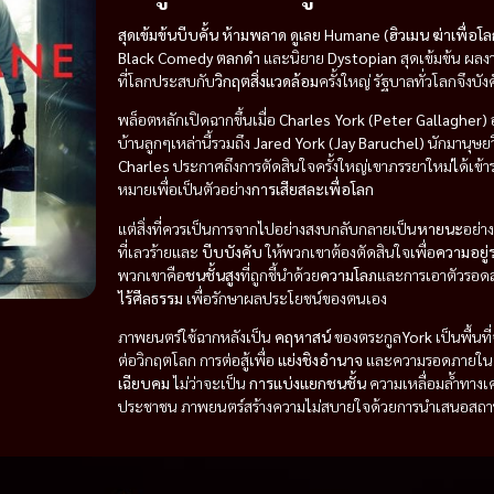
สุดเข้มข้นบีบคั้น ห้ามพลาด ดูเลย
Humane (ฮิวเมน ฆ่าเพื่อโล
Black Comedy ตลกดำ
และนิยาย
Dystopian
สุดเข้มข้น ผลง
ที่โลกประสบกับ
วิกฤตสิ่งแวดล้อม
ครั้งใหญ่ รัฐบาลทั่วโลกจึงบั
พล็อตหลักเปิดฉากขึ้นเมื่อ
Charles York (Peter Gallagher)
บ้านลูกๆเหล่านี้รวมถึง
Jared York (Jay Baruchel)
นักมานุษย
Charles
ประกาศถึงการตัดสินใจครั้งใหญ่เขาภรรยาใหม่ได้เข้า
หมายเพื่อเป็นตัวอย่าง
การเสียสละเพื่อโลก
แต่สิ่งที่ควรเป็นการจากไปอย่างสงบกลับกลายเป็น
หายนะ
อย่า
ที่เลวร้ายและ
บีบบังคับ
ให้พวกเขาต้องตัดสินใจเพื่อ
ความอยู่
พวกเขาคือ
ชนชั้นสูง
ที่ถูกชี้นำด้วย
ความโลภ
และการเอาตัวรอด
ไร้ศีลธรรม
เพื่อรักษาผลประโยชน์ของตนเอง
ภาพยนตร์ใช้ฉากหลังเป็น
คฤหาสน์
ของตระกูล
York
เป็นพื้นท
ต่อวิกฤตโลก การต่อสู้เพื่อ
แย่งชิงอำนาจ
และความรอดภายในค
เฉียบคม
ไม่ว่าจะเป็น
การแบ่งแยกชนชั้น
ความเหลื่อมล้ำทางเ
ประชาชน ภาพยนตร์สร้างความไม่สบายใจด้วยการนำเสนอสถานการณ