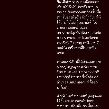
ขึ้น เมื่อโซบราจหลบหนีออกจาก
เรือนจำได้ ทำให้สารวัตรเซนเด
ต้องถูกเรียกตัวกลับมาอีกครั้งเพื่อ
ตามจับอสรพิษร้ายตัวนี้กลับมาให้
ได้ ภารกิจไล่ล่าในครั้งนี้เต็มไป
ด้วยความอลหม่านและ
สถานการณ์สุดปั่นที่ไม่เคยเกิดขึ้น
มาก่อน เพราะการปะทะกันของ
คนจริงจังกับอาชญากรตัวแสบมัก
จะนำไปสู่เรื่องราวที่ไม่คาดคิด
เสมอ
ภาพยนตร์เรื่องนี้ได้นักแสดงอย่าง
Manoj Bajpayee
มารับบทสาร
วัตรเซนเด และ
Jim Sarbh
มารับ
บทชาร์ลส์ โซบราจ ซึ่งทั้งคู่ต่างก็
ถ่ายทอดบทบาทออกมาได้อย่าง
น่าติดตาม
สำหรับใครที่ชอบหนังที่ดูสนุกและ
ได้ยิ้มตาม
สารวัตรซ่าปะทะ
ทรชน
เป็นอีกหนึ่งเรื่องที่คุณไม่