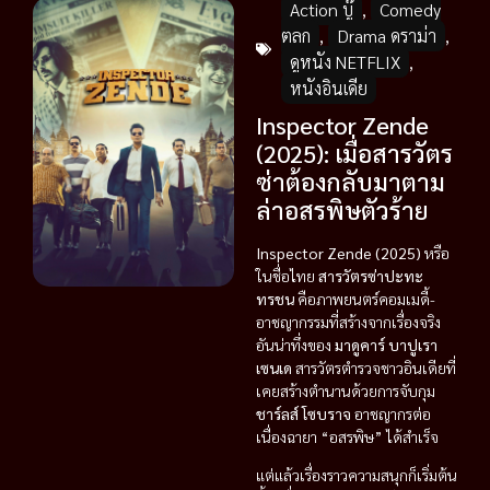
Action บู๊
,
Comedy
ตลก
,
Drama ดราม่า
,
ดูหนัง NETFLIX
,
หนังอินเดีย
Inspector Zende
(2025): เมื่อสารวัตร
ซ่าต้องกลับมาตาม
ล่าอสรพิษตัวร้าย
Inspector Zende (2025)
หรือ
ในชื่อไทย
สารวัตรซ่าปะทะ
ทรชน
คือภาพยนตร์คอมเมดี้-
อาชญากรรมที่สร้างจากเรื่องจริง
อันน่าทึ่งของ
มาดูคาร์ บาปูเรา
เซนเด
สารวัตรตำรวจชาวอินเดียที่
เคยสร้างตำนานด้วยการจับกุม
ชาร์ลส์ โซบราจ
อาชญากรต่อ
เนื่องฉายา “อสรพิษ” ได้สำเร็จ
แต่แล้วเรื่องราวความสนุกก็เริ่มต้น