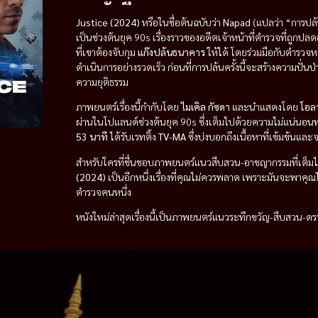
Justice (2024)
หรือในชื่อต้นฉบับว่า
Napad
(แปลว่า “การปล
เป็นช่วงต้นยุค 90s เรื่องราวของอดีตเจ้าหน้าที่ตำรวจที่ถูกปล
ที่เขาต้องจับกุม
แก๊งปล้นธนาคาร
ให้ได้ โดยร่วมมือกับตำรวจห
ดำเนินการอย่างรวดเร็ว ก่อนที่การปล้นครั้งนี้จะสร้างความปั่นป
ความยุติธรรม
ภาพยนตร์เรื่องนี้กำกับโดย
ไมเคิล กัซดา
และนำแสดงโดย
โอล
ผ่านในโปแลนด์ช่วงต้นยุค 90s ซึ่งเต็มไปด้วยความไม่แน่น
53 นาที
ได้รับเรทติ้ง
TV-MA
ซึ่งบ่งบอกถึงเนื้อหาที่เข้มข้นแล
สำหรับใครที่ชื่นชอบภาพยนตร์แนวสืบสวน-อาชญากรรมที่เต็ม
(2024)
เป็นอีกหนึ่งเรื่องที่คุณไม่ควรพลาด เพราะมันจะพาคุณไ
ตำรวจคนหนึ่ง
หนังใหม่ล่าสุดเรื่องนี้เป็นภาพยนตร์แนวระทึกขวัญ-สืบสวน-ด