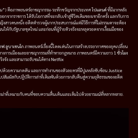
้น”) คือภาพยนตร์อาชญากรรม-ระทึกขวัญจากประเทศ
โปแลนด์
ที่มีฉากหลัง
ดออกจากราชการ ได้รับโอกาสที่จะกลับเข้าสู่ชีวิตเดิมของเขาอีกครั้ง แลกกับการ
ญิงสาวคนหนึ่ง อดีตตำรวจผู้มากประสบการณ์แต่มีวิธีการที่ไม่ธรรมดาจะต้อง
่วนให้กับรัฐบาลชุดใหม่ และก่อนที่ผู้ร้ายตัวจริงจะหลุดรอดจากเงื้อมมือของ
าฟ ลูบาเซนโก
ภาพยนตร์เรื่องนี้โดดเด่นในการสร้างบรรยากาศของยุคเปลี่ยน
อนทางการเมืองและอาชญากรรมที่ท้าทายกฎหมาย ภาพยนตร์มีความยาว
1 ชั่วโมง
ะจริงจัง และสามารถรับชมได้ทาง
Netflix
ไปด้วยความกดดัน และการทำงานของตัวละครที่มีปูมหลังซับซ้อน
Justice
ปสัมผัสกับปฏิบัติการล่าที่เดิมพันด้วยการกลับคืนสู่ความยุติธรรมของอดีต
ราม่าที่เหมาะกับคนที่ชอบความตื่นเต้นและเต็มไปด้วยอารมณ์ที่หลากหลาย.