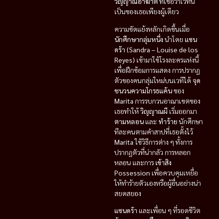
วิญญาณอาฆาต
ที่เชื่อว่าเวทีนี้
เป็นของเธอเพียงผู้เดียว
ความขัดแย้งหลักเกิดขึ้นเมื่อ
นักศึกษากลุ่มหนึ่ง
นำโดย
แซน
ดร้า (Sandra – Louise de los
Reyes)
เข้ามาใช้โรงละครแห่งนี้
เพื่อฝึกซ้อมการแสดง การปรากฏ
ตัวของคนกลุ่มใหม่บนเวทีได้
จุด
ชนวนความโกรธแค้น
ของ
Marita
การรบกวนอาณาเขตของ
เธอทำให้
วิญญาณผี
เริ่มออกมา
ตามหลอน
และ
ทำร้าย
นักศึกษา
ทีละคนตามคำสาปที่เธอตั้งไว้
Marita
ใช้วิธีการต่าง ๆ ทั้งการ
ปรากฏตัวที่น่ากลัว การหลอก
หลอน และการ
เข้าสิง
Possession
เพื่อควบคุมเหยื่อ
ให้ทำร้ายตัวเองหรือผู้อื่นอย่างน่า
สยดสยอง
แซนดร้า
และเพื่อน ๆ ที่รอดชีวิต