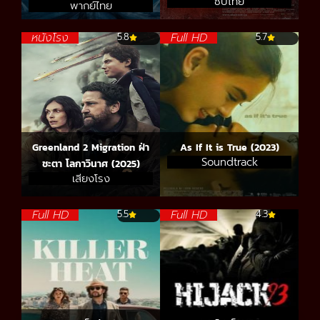
ซับไทย
พากย์ไทย
หนังโรง
Full HD
5.8
5.7
Greenland 2 Migration ฝ่า
As If It is True (2023)
Soundtrack
ชะตา โลกาวินาศ (2025)
เสียงโรง
Full HD
Full HD
5.5
4.3