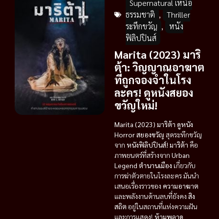
Supernatural เหนือ
ธรรมชาติ
,
Thriller
ระทึกขวัญ
,
หนัง
ฟิลิปปินส์
Marita (2023) มาริ
ต้า: วิญญาณอาฆาต
ที่ถูกจองจำในโรง
ละคร! ดูหนังสยอง
ขวัญใหม่!
Marita (2023) มาริต้า ดูหนัง
Horror สยองขวัญ
สุดระทึกขวัญ
จาก
หนังฟิลิปปินส์!
มาริต้า
คือ
ภาพยนตร์ที่สร้างจาก
Urban
Legend ตำนานเมือง
เกี่ยวกับ
การฆ่าตัวตายในโรงละคร มันนำ
เสนอเรื่องราวของ
ความอาฆาต
และพลังงานด้านลบที่ยังคง
สิง
สถิต
อยู่ในสถานที่แห่งความฝัน
และการแสดง!
ห้ามพลาด