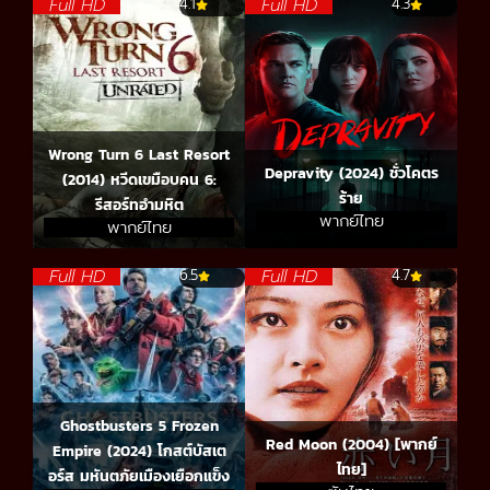
Full HD
Full HD
4.1
4.3
Wrong Turn 6 Last Resort
Depravity (2024) ชั่วโคตร
(2014) หวีดเขมือบคน 6:
ร้าย
รีสอร์ทอำมหิต
พากย์ไทย
พากย์ไทย
Full HD
Full HD
6.5
4.7
Ghostbusters 5 Frozen
Red Moon (2004) [พากย์
Empire (2024) โกสต์บัสเต
ไทย]
อร์ส มหันตภัยเมืองเยือกแข็ง