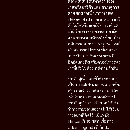
ต้องพยายาม
สืบหาความจริง
เกี่ยวกับ
มาริต้า
และ
สาเหตุการ
ตาย
ของเธอเพื่อหาทาง
ปลด
ปล่อยคำสาป
พวกเขาพบว่า
มาริ
ต้า
ไม่ใช่เพียงแค่ผีที่หวงเวที แต่
ยังมีเรื่องราวของ
ความลับดำมืด
และ
การทรยศหักหลัง
ที่อยู่เบื้อง
หลังความตายของเธอ ภาพยนตร์
นำเสนอฉาก
Horror
ที่น่าตกใจ
และเน้นการสร้างบรรยากาศที่
อึดอัดและตึงเครียดของโรงละคร
เก่าที่เต็มไปด้วย
พลังงานลึกลับ
การต่อสู้เพื่อ
เอาชีวิตรอด
กลาย
เป็นการ
แข่งกับเวลา
พวกเขาต้อง
ทำความเข้าใจ
อดีต
ของ
มาริต้า
เพื่อค้นพบจุดอ่อนของคำสาป
การหักมุมในตอนท้ายเผยให้เห็น
ว่าการตายของเธออาจไม่ได้เรียบ
ง่ายอย่างที่คิดไว้! เป็นหนัง
Thriller
ที่ผสมผสานเรื่องราว
Urban Legend
เข้ากับปม