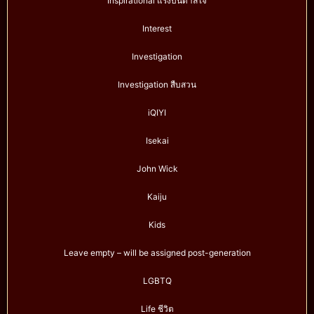
Inspirational แรงบันดาลใจ
Interest
Investigation
Investigation สืบสวน
iQIYI
Isekai
John Wick
Kaiju
Kids
Leave empty – will be assigned post-generation
LGBTQ
Life ชีวิต