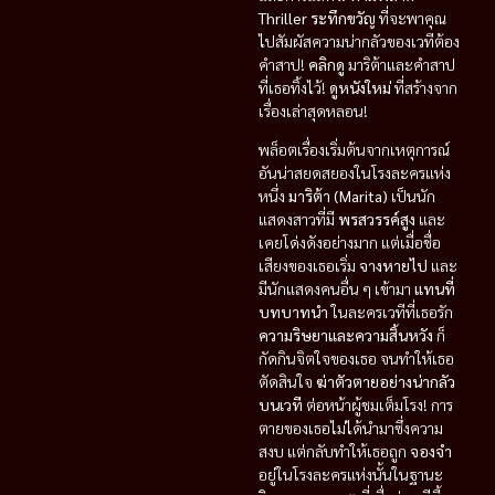
Thriller ระทึกขวัญ
ที่จะพาคุณ
ไปสัมผัสความน่ากลัวของเวทีต้อง
คำสาป!
คลิกดู
มาริต้าและคำสาป
ที่เธอทิ้งไว้!
ดูหนังใหม่
ที่สร้างจาก
เรื่องเล่าสุดหลอน!
พล็อตเรื่องเริ่มต้นจากเหตุการณ์
อันน่าสยดสยองในโรงละครแห่ง
หนึ่ง
มาริต้า (Marita)
เป็นนัก
แสดงสาวที่มี
พรสวรรค์สูง
และ
เคยโด่งดังอย่างมาก แต่เมื่อชื่อ
เสียงของเธอเริ่ม
จางหายไป
และ
มีนักแสดงคนอื่น ๆ เข้ามา
แทนที่
บทบาทนำ
ในละครเวทีที่เธอรัก
ความริษยาและความสิ้นหวัง
ก็
กัดกินจิตใจของเธอ จนทำให้เธอ
ตัดสินใจ
ฆ่าตัวตายอย่างน่ากลัว
บนเวที
ต่อหน้าผู้ชมเต็มโรง! การ
ตายของเธอไม่ได้นำมาซึ่งความ
สงบ แต่กลับทำให้เธอถูก
จองจำ
อยู่ในโรงละครแห่งนั้นในฐานะ