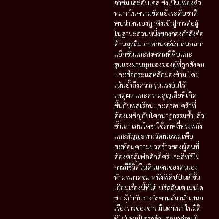
จาซิมและอับเดล ซึ่งเป็นเพียงตัว
หมากในความขัดแย้งระดับชาติ
พบว่าตนเองถูกดึงเข้าสู่การต่อสู้
ในฐานะส่วนหนึ่งของกองกำลังต่อ
ต้านมุสลิม ภาพยนตร์นำเสนอฉาก
แอ็กชันและสงครามที่ดิบและ
รุนแรงผ่านมุมมองของผู้ที่ถูกสังคม
และสื่อกระแสหลักมองข้าม โดย
เน้นย้ำถึงความรุนแรงอันไร้
เหตุผล และความสูญเสียที่เกิด
ขึ้นกับพลเรือนและครอบครัวที่
ต้องเผชิญกับโศกนาฏกรรมซ้ำแล้ว
ซ้ำเล่า เมนโดซ่าใช้ภาพที่ทรงพลัง
และสัญญะทางวัฒนธรรมเพื่อ
สะท้อนความปวดร้าวของผู้คนที่
ต้องต่อสู้เพื่อศักดิ์ศรีและสิทธิใน
การมีชีวิตในดินแดนของตนเอง
ห้ามพลาดชม
หนังฟิลิปปินส์
ชั้น
เยี่ยมเรื่องนี้ที่ได้
บริลลันเต เมนโด
ซ่า
ผู้กำกับรางวัลคานส์มานำเสนอ
เรื่องราวของชาว
มินดาเนา
ในมิติ
ที่ไม่เคยมีใครกล้าแตะมาก่อน
ปิ