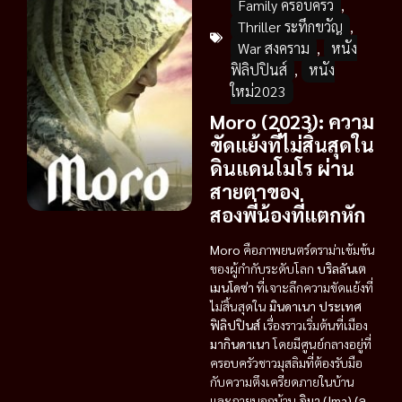
Family ครอบครัว
,
Thriller ระทึกขวัญ
,
War สงคราม
,
หนัง
ฟิลิปปินส์
,
หนัง
ใหม่2023
Moro (2023): ความ
ขัดแย้งที่ไม่สิ้นสุดใน
ดินแดนโมโร ผ่าน
สายตาของ
สองพี่น้องที่แตกหัก
Moro
คือภาพยนตร์ดราม่าเข้มข้น
ของผู้กำกับระดับโลก
บริลลันเต
เมนโดซ่า
ที่เจาะลึกความขัดแย้งที่
ไม่สิ้นสุดใน
มินดาเนา ประเทศ
ฟิลิปปินส์
เรื่องราวเริ่มต้นที่เมือง
มากินดาเนา
โดยมีศูนย์กลางอยู่ที่
ครอบครัวชาวมุสลิมที่ต้องรับมือ
กับความตึงเครียดภายในบ้าน
และภายนอกบ้าน
อิมา (Ima) (ล