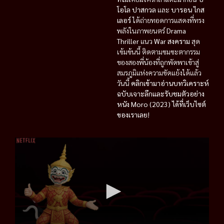
โอโล ปาสกวล
และ
บารอน ไกส
เลอร์
ได้ถ่ายทอดการแสดงที่ทรง
พลังในภาพยนตร์
Drama
Thriller
แนว
War สงคราม
สุด
เข้มข้นนี้ ติดตามชมชะตากรรม
ของสองพี่น้องที่ถูกพัดพาเข้าสู่
สมรภูมิแห่งความขัดแย้งได้แล้ว
วันนี้
คลิกเข้ามาอ่านบทวิเคราะห์
ฉบับเจาะลึกและรับชมตัวอย่าง
หนัง Moro (2023) ได้ที่เว็บไซต์
ของเราเลย!