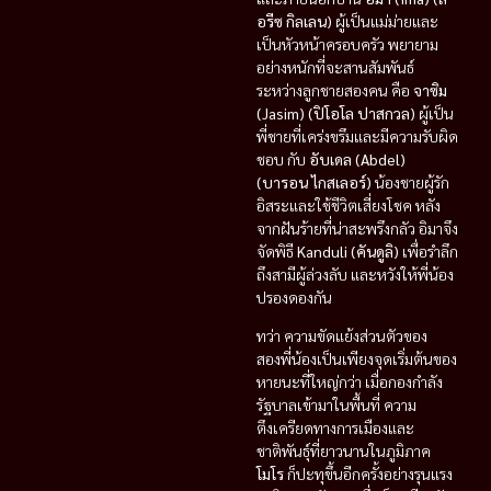
อรีซ กิลเลน)
ผู้เป็นแม่ม่ายและ
เป็นหัวหน้าครอบครัว พยายาม
อย่างหนักที่จะสานสัมพันธ์
ระหว่างลูกชายสองคน คือ
จาซิม
(Jasim) (ปิโอโล ปาสกวล)
ผู้เป็น
พี่ชายที่เคร่งขรึมและมีความรับผิด
ชอบ กับ
อับเดล (Abdel)
(บารอน ไกสเลอร์)
น้องชายผู้รัก
อิสระและใช้ชีวิตเสี่ยงโชค หลัง
จากฝันร้ายที่น่าสะพรึงกลัว อิมาจึง
จัดพิธี
Kanduli (คันดูลิ)
เพื่อรำลึก
ถึงสามีผู้ล่วงลับ และหวังให้พี่น้อง
ปรองดองกัน
ทว่า ความขัดแย้งส่วนตัวของ
สองพี่น้องเป็นเพียงจุดเริ่มต้นของ
หายนะที่ใหญ่กว่า เมื่อกองกำลัง
รัฐบาลเข้ามาในพื้นที่ ความ
ตึงเครียดทางการเมืองและ
ชาติพันธุ์ที่ยาวนานในภูมิภาค
โมโร
ก็ปะทุขึ้นอีกครั้งอย่างรุนแรง