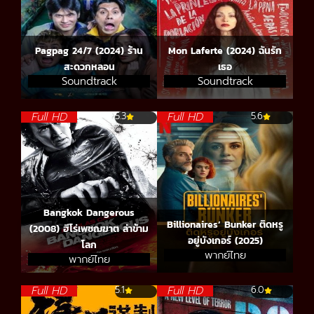
Pagpag 24/7 (2024) ร้าน
Mon Laferte (2024) ฉันรัก
สะดวกหลอน
เธอ
Soundtrack
Soundtrack
Full HD
Full HD
5.3
5.6
Bangkok Dangerous
Billionaires’ Bunker ติดหรู
(2008) ฮีโร่เพชฌฆาต ล่าข้าม
อยู่บังเกอร์ (2025)
โลก
พากย์ไทย
พากย์ไทย
Full HD
Full HD
5.1
6.0