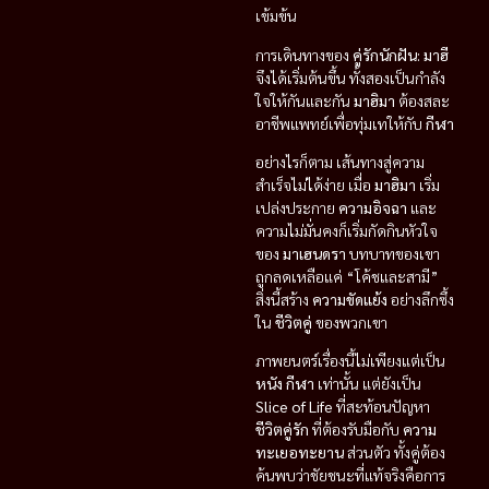
เข้มข้น
การเดินทางของ
คู่รักนักฝัน: มาฮี
จึงได้เริ่มต้นขึ้น ทั้งสองเป็นกำลัง
ใจให้กันและกัน
มาฮิมา
ต้องสละ
อาชีพแพทย์เพื่อทุ่มเทให้กับ
กีฬา
อย่างไรก็ตาม เส้นทางสู่ความ
สำเร็จไม่ได้ง่าย เมื่อ
มาฮิมา
เริ่ม
เปล่งประกาย
ความอิจฉา
และ
ความไม่มั่นคงก็เริ่มกัดกินหัวใจ
ของ
มาเฮนดรา
บทบาทของเขา
ถูกลดเหลือแค่ “โค้ชและสามี”
สิ่งนี้สร้าง
ความขัดแย้ง
อย่างลึกซึ้ง
ใน
ชีวิตคู่
ของพวกเขา
ภาพยนตร์เรื่องนี้ไม่เพียงแต่เป็น
หนัง กีฬา
เท่านั้น แต่ยังเป็น
Slice of Life
ที่สะท้อนปัญหา
ชีวิตคู่รัก
ที่ต้องรับมือกับ
ความ
ทะเยอทะยาน
ส่วนตัว ทั้งคู่ต้อง
ค้นพบว่าชัยชนะที่แท้จริงคือการ