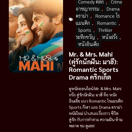
Comedy ตลก
,
Crime
อาชญากรรม
,
Drama
ดราม่า
,
Romance โร
แมนติก
,
Romantic
,
Sports
,
Thriller
ระทึกขวัญ
,
หนังฝรั่ง
,
หนังอินเดีย
Mr. & Mrs. Mahi
(คู่รักนักฝัน: มาฮี)
:
Romantic
Sports
Drama
คริกเก็ต
ดูหนังออนไลน์
Mr. & Mrs. Mahi
หรือ
คู่รักนักฝัน: มาฮี
คือ
หนัง
อินเดีย
แนว
Romantic โรแมนติก
Sports กีฬา
และ
Drama ดราม่า
หนังใหม่
นำเสนอเรื่องราว
ชีวิต
คู่รัก
กับการทำตาม
ความฝัน
ห้าม
พลาด
ชม
ดูเลย
!