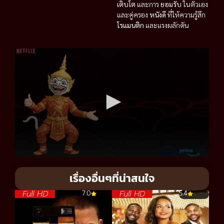
เติบโต
และการ
ยอมรับ
ในตัวเอง
และคู่ครอง
หนังดี
ที่ให้ความรู้สึก
โรแมนติก
และแรงผลักดัน
เรื่องอื่นๆที่น่าสนใจ
Full HD
Full HD
7.0
5.4