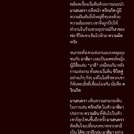
พล็อตเรื่องเริ่มต้นด้วยการแนะนำ
มาเฮนดรา
อดีตนัก
คริกเก็ต
ผู้มี
ความฝันอันยิ่งใหญ่ที่จบลงด้วย
ความล้มเหลว เขาจึงถูกบีบให้
ทำงานในร้านขายอุปกรณ์กีฬาของ
พ่อ ชีวิตเขาเต็มไปด้วย
ความผิด
หวัง
จนกระทั่งเขาแต่งงานแบบคลุมถุง
ชนกับ
มาฮิมา
เธอเป็นแพทย์หญิง
ผู้มีชื่อเล่น “มาฮี” เหมือนกัน หลัง
การแต่งงาน ทั้งสองเริ่มต้น
ชีวิตคู่
อย่างเก้ๆ กังๆ แต่ในไม่ช้าพวกเขา
ก็ค้นพบสิ่งที่เชื่อมโยงกัน นั่นคือ
ค
ริกเก็ต
มาเฮนดรา
เห็นความสามารถดิบ
ในการเล่น
คริกเก็ต
ในตัว
มาฮิมา
ประกาย
ความฝัน
ที่ดับไปในตัว
เขาก็ลุกโชนขึ้นอีกครั้ง
มาเฮนดรา
ตัดสินใจเปลี่ยนบทบาทจากสามี
เป็น
โค้ช
เขาฝึกฝน
มาฮิมา
อย่าง