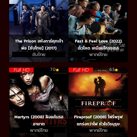
The Prison อหังการ์คุกเจ้า
Fast & Feel Love (2022)
พ่อ [ซับไทย] (2017)
เร็วโหด เหมือนโกรธเธอ
ซับไทย
พากย์ไทย
Full HD
Full HD
7.0
6.5
Martyrs (2008) ฝังแค้นรอ
Fireproof (2008) ไฟร์พรูฟ
อาฆาต
แกร่งกว่าไฟ หัวใจวีรบุรุษ
พากย์ไทย
พากย์ไทย