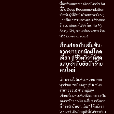
ที่จัดจ้านและหลุดโลกยิ่งกว่าเดิม
นี่คือ
Deep Recommendation
สำหรับผู้ที่คิดถึงตัวละครคย็อนอู
และต้องการชมภาพยนตร์รักตลก
ร้ายเบาสมองสไตล์เดียวกับ
My
Sassy Girl
,
ความลับนางมารร้าย
หรือ
Love Forecast
เรื่องย่อฉบับเข้มข้น:
จากชายอกหักผู้โดด
เดี่ยว สู่ชีวิตวิวาห์สุด
แสบซ่ากับยัยตัวร้าย
คนใหม่
เรื่องราวเริ่มต้นด้วยความระทม
ทุกข์ของ
“คย็อนอู”
(รับบทโดย
ชาแทฮยอน) ชายหนุ่มสุด
เจี๋ยมเจี้ยมคนเดิมที่ต้องกลายเป็น
คนอกหักอย่างโดดเดี่ยว หลังจาก
ที่ “ยัยตัวร้ายคนเดิม” ได้หนีเขา
ไปบวชชีเป็นภิกษุณี ทิ้งให้เขาต้อง