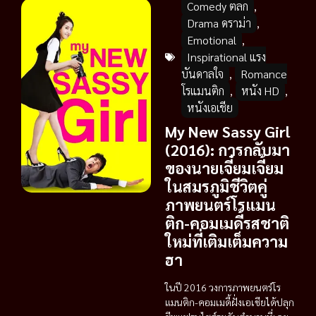
Comedy ตลก
,
Drama ดราม่า
,
Emotional
,
Inspirational แรง
บันดาลใจ
,
Romance
โรแมนติก
,
หนัง HD
,
หนังเอเชีย
My New Sassy Girl
(2016): การกลับมา
ของนายเจี๋ยมเจี้ยม
ในสมรภูมิชีวิตคู่
ภาพยนตร์โรแมน
ติก-คอมเมดี้รสชาติ
ใหม่ที่เติมเต็มความ
ฮา
ในปี 2016 วงการภาพยนตร์โร
แมนติก-คอมเมดี้ฝั่งเอเชียได้ปลุก