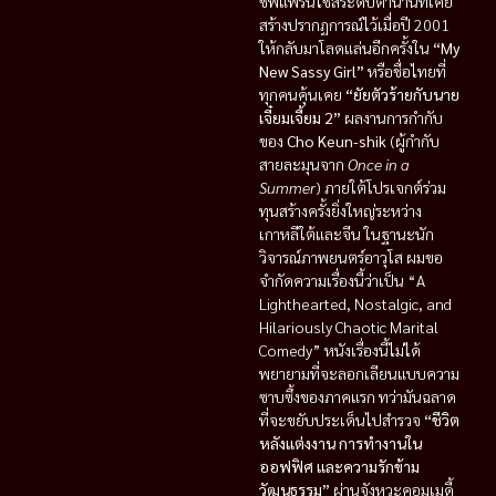
ชีพแฟรนไชส์ระดับตำนานที่เคย
สร้างปรากฏการณ์ไว้เมื่อปี 2001
ให้กลับมาโลดแล่นอีกครั้งใน
“My
New Sassy Girl”
หรือชื่อไทยที่
ทุกคนคุ้นเคย
“ยัยตัวร้ายกับนาย
เจี๋ยมเจี้ยม 2”
ผลงานการกำกับ
ของ
Cho Keun-shik
(ผู้กำกับ
สายละมุนจาก
Once in a
Summer
) ภายใต้โปรเจกต์ร่วม
ทุนสร้างครั้งยิ่งใหญ่ระหว่าง
เกาหลีใต้และจีน ในฐานะนัก
วิจารณ์ภาพยนตร์อาวุโส ผมขอ
จำกัดความเรื่องนี้ว่าเป็น “A
Lighthearted, Nostalgic, and
Hilariously Chaotic Marital
Comedy” หนังเรื่องนี้ไม่ได้
พยายามที่จะลอกเลียนแบบความ
ซาบซึ้งของภาคแรก ทว่ามันฉลาด
ที่จะขยับประเด็นไปสำรวจ
“ชีวิต
หลังแต่งงาน การทำงานใน
ออฟฟิศ และความรักข้าม
วัฒนธรรม”
ผ่านจังหวะคอมเมดี้