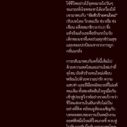
ใช้ชีวิตอย่างไร้จุดหมายไปวันๆ
จนกระทั่งโชคชะตาได้เหวี่ยงให้
เขามาพบกับ
“ยัยตัวร้ายคนใหม่”
(รับบทโดย วิกตอเรีย ซ่ง หรือ ซ่ง
เชียน อดีตสมาชิกวง f(x)) ซึ่ง
แท้จริงแล้วเธอคือรักแรกในวัย
เด็กของเขาที่เคยร่วมทุกข์ร่วมสุข
และคอยปกป้องเขาจากการถูก
กลั่นแกล้ง
การกลับมาพบกันครั้งนี้เต็มไป
ด้วยความสดใสและถ่านไฟเก่าที่
คุโชน ยัยตัวร้ายคนใหม่เพียบ
พร้อมไปด้วยความน่ารัก ความ
แสบซ่า และฝีมือหมัดมวยที่ไม่แพ้
คนเดิม ทั้งสองตัดสินใจจูงมือกัน
เข้าสู่ประตูวิวาห์อย่างรวดเร็ว ทว่า
ชีวิตแต่งงานในฝันกลับไม่เป็น
อย่างที่คิด คย็อนอูต้องเผชิญกับ
บททดสอบของการเป็นพนักงาน
ออฟฟิศมือใหม่ที่โดนกดขี่ ควบคู่
ไปกับการรับมือกับภรรยาสุดโหด