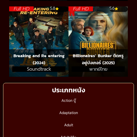
Full HD
Full HD
5.8
5.6
Breaking and Re entering
Billionaires’ Bunker ติดหรู
(2024)
อยู่บังเกอร์ (2025)
Soundtrack
พากย์ไทย
ประเภทหนัง
Action บู๊
Adaptation
Adult