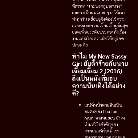
ที่สรรหา “เกมนอกลู่นอกทาง”
และการฝึกฝนแปลกๆ มาให้เขา
ทำทุกวัน คย็อนอูจึงต้องใช้ความ
อดทนและความเจี๋ยมเจี้ยมขั้นสุด
ยอดเพื่อประคับประคองทั้งเรื่อง
งานและเรื่องความรักให้อยู่รอด
ปลอดภัย
ทำไม My New Sassy
Girl ยัยตัวร้ายกับนาย
เจี๋ยมเจี้ยม 2 (2016)
ถึงเป็นหนังที่มอบ
ความบันเทิงได้อย่าง
ดี?
เสน่ห์หน้าตายอันเป็น
อมตะของ Cha Tae-
hyun:
ชาแทฮยอน ยังคง
เป็นหัวใจสำคัญของ
ภาพยนตร์เรื่องนี้ เขา
สามารถสวมบทบาทคย็อ