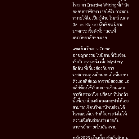
โทสาขา Creative Writing ที่กำลัง
จะจบการศึกษา เธอได้รับการมอบ
หมายให้ไปเป็นผู้ช่วย ไมลส์ เบลค
(Miles Blake)
นักเขียน
นิยาย
ฆาตกรรมชื่อดังที่มาสอนที่
มหาวิทยาลัยของเธอ
แต่แล้วเรื่องราว
Crime
อาชญากรรม
ในนิยายก็เริ่มซ้อน
ทับกับความจริง เมื่อ
Mystery
ลึกลับ
ที่เกี่ยวข้องกับการ
ฆาตกรรมดูเหมือนจะเกิดขึ้นรอบ
ตัวแอชลีย์และอาจารย์ของเธอ แอ
ชลีย์ต้องใช้ทักษะการเขียนและ
การวิเคราะห์ไข
ปริศนา
ที่น่ากลัว
นี้เพื่อปกป้องตัวเองและทำให้เธอ
สามารถเขียนวิทยานิพนธ์จบได้
ในขณะเดียวกันก็ต้องระวังไม่ให้
ความสัมพันธ์ระหว่างเธอกับ
อาจารย์กลายเป็นอันตราย
หนัง2023
เรื่องนี้ถูกจัดอันดับบน