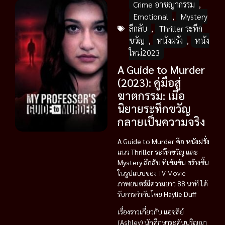
Crime อาชญากรรม
,
Emotional
,
Mystery
ลึกลับ
,
Thriller ระทึก
ขวัญ
,
หนังฝรั่ง
,
หนัง
ใหม่2023
A Guide to Murder
(2023): คู่มือสู่
ฆาตกรรม: เมื่อ
นิยายระทึกขวัญ
กลายเป็นความจริง
A Guide to Murder
คือ
หนังฝรั่ง
แนว
Thriller ระทึกขวัญ
และ
Mystery ลึกลับ
ที่เข้มข้น สร้างขึ้น
ในรูปแบบของ TV Movie
ภาพยนตร์มีความยาว 88 นาที ได้
รับการกำกับโดย
Haylie Duff
เรื่องราวเกี่ยวกับ แอชลีย์
(Ashley) นักศึกษาระดับปริญญา