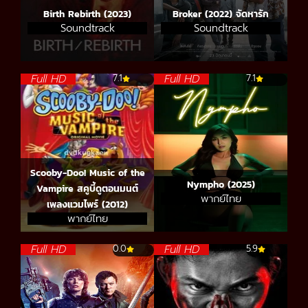
Birth Rebirth (2023)
Broker (2022) จัดหารัก
Soundtrack
Soundtrack
Full HD
Full HD
7.1
7.1
Scooby-Doo! Music of the
Nympho (2025)
Vampire สคูบี้ดูตอนมนต์
พากย์ไทย
เพลงแวมไพร์ (2012)
พากย์ไทย
Full HD
Full HD
0.0
5.9