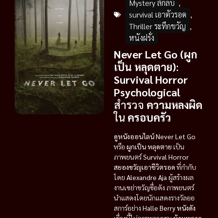
Mystery ลึกลับ
,
survival เอาตัวรอด
,
Thriller ระทึกขวัญ
,
หนังฝรั่ง
Never Let Go (ผูก
เป็น หลุดตาย)
:
Survival Horror
Psychological
สำรวจ
ความหลงผิด
ใน
ครอบครัว
ดูหนังออนไลน์
Never Let Go
หรือ
ผูกเป็น หลุดตาย
เป็น
ภาพยนตร์
Survival Horror
สยองขวัญเอาชีวิตรอด
ที่กำกับ
โดย
Alexandre Aja
ผู้สร้างผล
งานเขย่าขวัญชื่อดัง ภาพยนตร์
นำแสดงโดยนักแสดงรางวัลออ
สการ์อย่าง
Halle Berry
หนังดัง