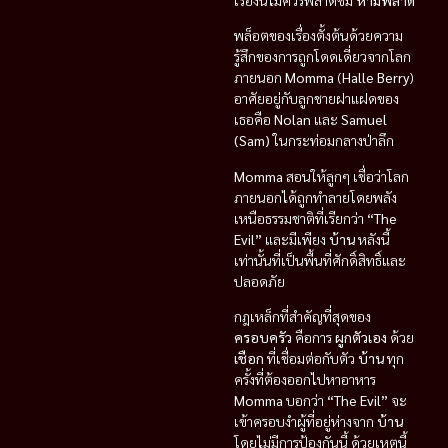
เรื่องนี้ไม่ควรพลาดชม
ห้ามพลาด
พล็อตของเรื่องตั้งต้นด้วยความ
รู้สึกของการถูกโดดเดี่ยวจากโลก
ภายนอก
Momma
(
Halle Berry
)
อาศัยอยู่กับลูกชายฝาแฝดของ
เธอคือ
Nolan
และ
Samuel
(Sam)
ในกระท่อมกลางป่าลึก
Momma
สอนให้ลูกๆ เชื่อว่าโลก
ภายนอกได้ถูกทำลายโดยพลัง
เหนือธรรมชาติที่เรียกว่า
“The
Evil”
และมีเพียง
บ้าน
หลังนี้
เท่านั้นที่เป็นพื้นที่ศักดิ์สิทธิ์และ
ปลอดภัย
กฎเหล็กที่สำคัญที่สุดของ
ครอบครัว
คือการ
ผูกตัวเอง
ด้วย
เชือก
ที่เชื่อมต่อกับตัว
บ้าน
ทุก
ครั้งที่ต้องออกไปหาอาหาร
Momma
บอกว่า
“The Evil”
จะ
เข้าครอบงำผู้ที่อยู่ห่างจาก
บ้าน
โดยไม่มีการป้องกันนี้ ด้วยเหตุนี้