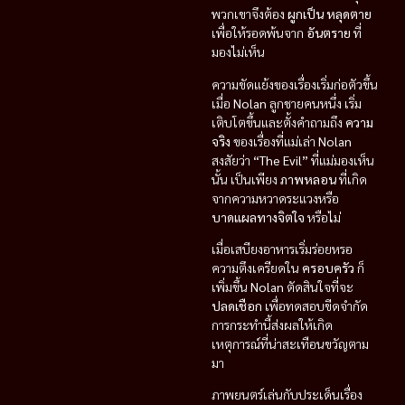
พวกเขาจึงต้อง
ผูกเป็น หลุดตาย
เพื่อให้รอดพ้นจาก
อันตราย
ที่
มองไม่เห็น
ความขัดแย้งของเรื่องเริ่มก่อตัวขึ้น
เมื่อ
Nolan
ลูกชายคนหนึ่ง เริ่ม
เติบโตขึ้นและตั้งคำถามถึง
ความ
จริง
ของเรื่องที่แม่เล่า
Nolan
สงสัยว่า
“The Evil”
ที่แม่มองเห็น
นั้น เป็นเพียง
ภาพหลอน
ที่เกิด
จากความหวาดระแวงหรือ
บาดแผลทางจิตใจ
หรือไม่
เมื่อเสบียงอาหารเริ่มร่อยหรอ
ความตึงเครียดใน
ครอบครัว
ก็
เพิ่มขึ้น
Nolan
ตัดสินใจที่จะ
ปลดเชือก
เพื่อทดสอบขีดจำกัด
การกระทำนี้ส่งผลให้เกิด
เหตุการณ์ที่น่าสะเทือนขวัญตาม
มา
ภาพยนตร์เล่นกับประเด็นเรื่อง