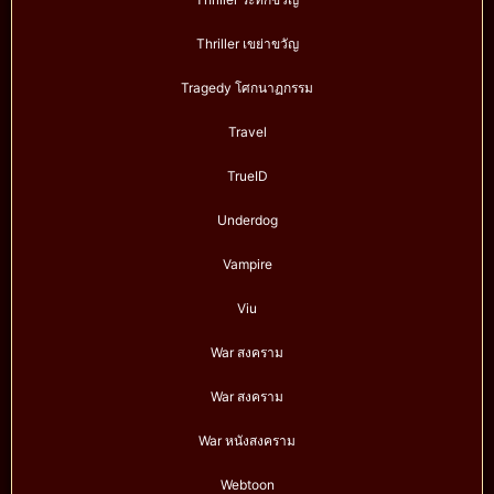
Thriller เขย่าขวัญ
Tragedy โศกนาฏกรรม
Travel
TrueID
Underdog
Vampire
Viu
War สงคราม
War สงคราม
War หนังสงคราม
Webtoon