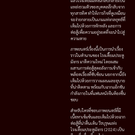
แล้วโรงเตี๊ยมแห่งนี้กลับกลายเป็น
แหล่งรวมตัวของบุคคลลึกลับจาก
ทุกสารทิศ ทำให้ภารกิจที่ดูเหมือน
จะง่ายกลายเป็นเกมแห่งกลยุทธ์ที่
เต็มไปด้วยการหักหลัง และการ
ต่อสู้เพื่อความอยู่รอดที่จะนำไปสู่
ความตาย
ภาพยนตร์เรื่องนี้เป็นการนำเรื่อง
ราวในตำนานของ โรงเตี๊ยมประตู
มังกร มาตีความใหม่ โดยผสม
ผสานการต่อสู้สุดอลังการเข้ากับ
พล็อตเรื่องที่ซับซ้อน นอกจากนี้ยัง
เต็มไปด้วยการวางแผนและอุบาย
ที่น่าติดตาม พร้อมกับฉากแอ็กชัน
กำลังภายในที่แฟนหนังจีนต้องชื่น
ชอบ
สำหรับใครที่ชอบภาพยนตร์ที่มี
เนื้อหาเข้มข้นและเต็มไปด้วยฉาก
ต่อสู้ที่น่าตื่นเต้น วีรบุรุษแห่ง
โรงเตี๊ยมประตูมังกร (2024) เป็น