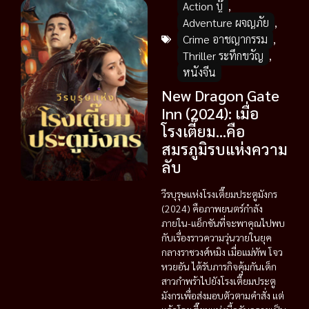
Action บู๊
,
Adventure ผจญภัย
,
Crime อาชญากรรม
,
Thriller ระทึกขวัญ
,
หนังจีน
New Dragon Gate
Inn (2024): เมื่อ
โรงเตี๊ยม…คือ
สมรภูมิรบแห่งความ
ลับ
วีรบุรุษแห่งโรงเตี๊ยมประตูมังกร
(2024) คือภาพยนตร์กำลัง
ภายใน-แอ็กชันที่จะพาคุณไปพบ
กับเรื่องราวความวุ่นวายในยุค
กลางราชวงศ์หมิง เมื่อแม่ทัพ โจว
หวยอัน ได้รับภารกิจคุ้มกันเด็ก
สาวกำพร้าไปยังโรงเตี๊ยมประตู
มังกรเพื่อส่งมอบตัวตามคำสั่ง แต่