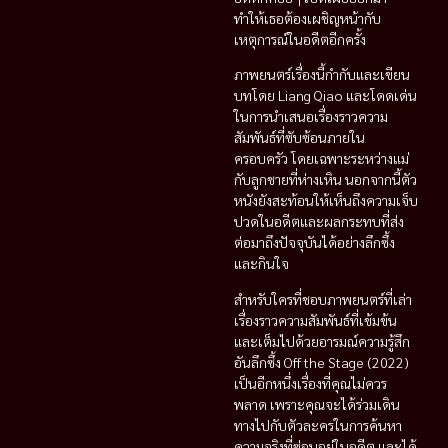
ทำให้เธอต้องเผชิญหน้ากับ
เหตุการณ์ในอดีตอีกครั้ง
ภาพยนตร์เรื่องนี้กำกับและเขียน
บทโดย Liang Qiao และโดดเด่น
ในการนำเสนอเรื่องราวความ
สัมพันธ์ที่ซับซ้อนภายใน
ครอบครัว โดยเฉพาะระหว่างแม่
กับลูกชายที่ห่างเหิน นอกจากนี้ตัว
หนังยังสะท้อนให้เห็นถึงความเจ็บ
ปวดในอดีตและผลกระทบที่ส่ง
ต่อมาถึงปัจจุบันได้อย่างลึกซึ้ง
และกินใจ
สำหรับใครที่ชอบภาพยนตร์ที่เล่า
เรื่องราวความสัมพันธ์ที่เข้มข้น
และเต็มไปด้วยอารมณ์ความรู้สึก
อันลึกซึ้ง Off the Stage (2022)
เป็นอีกหนึ่งเรื่องที่คุณไม่ควร
พลาด เพราะคุณจะได้ร่วมเดิน
ทางไปกับตัวละครในการค้นหา
ความจริงที่ซ่อนอยู่ในอดีต และได้