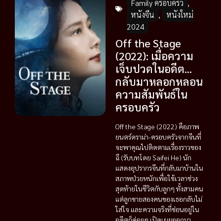
Family ครอบครัว
,
หนังจีน
,
หนังใหม่
2024
Off the Stage
(2022): เมื่อความ
เจ็บปวดในอดีต…
กลับมาหลอกหลอน
ความสัมพันธ์ใน
ครอบครัว
Off the Stage (2022) คือภาพ
ยนตร์ดราม่า-ครอบครัวจากจีนที่
จะพาคุณไปติดตามเรื่องราวของ
ฉี (รับบทโดย Saifei He) นัก
แสดงอุปรากรจีนที่กลับมาบ้านใน
สภาพป่วยหนักเพื่อใช้เวลาช่วง
สุดท้ายในชีวิตกับลูกๆ ทั้งสามคน
แต่ลูกชายสองคนของเธอกลับไม่
ใส่ใจ และความจริงที่ซ่อนอยู่ใน
อดีตก็ค่อยๆ เปิดเผยออกมา