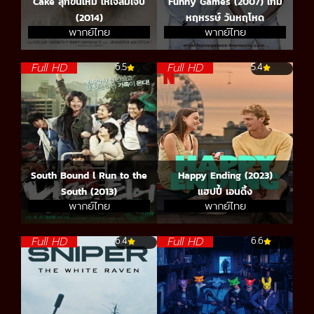
Cake ลุกขึ้นใหม่ ให้ใจลืมเจ็บ
Funny Games (2007) เกม
(2014)
หฤหรรษ์ วันหฤโหด
พากย์ไทย
พากย์ไทย
Full HD
Full HD
6.5
5.4
South Bound l Run to the
Happy Ending (2023)
South (2013)
แฮปปี้ เอนดิ้ง
พากย์ไทย
พากย์ไทย
Full HD
Full HD
6.4
6.6