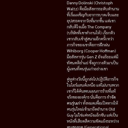
Danny Dolinski
(
Christoph
Waltz
) คือมือสังหารระดับตำนาน
ที่เริ่มเผชิญกับอาการบาดเจ็บและ
อุปสรรคจากวัยที่มากขึ้น แต่เขา
กลับดีใจเมื่อ
The Company
(บริษัทที่เขาทำงานให้) เรียกตัว
เขากลับเข้าสู่สนามอีกครั้ง ทว่า
ภารกิจของเขาคือการฝึกฝน
Wihlborg
(
Cooper Hoffman
)
มือสังหารรุ่น
Gen Z
อัจฉริยะแต่มี
ทัศนคติย่ำแย่ ซึ่งถูกวางตัวมาเป็น
ผู้แทนที่คนรุ่นเก่าอย่างเขา
คู่หูต่างวัยนี้ถูกส่งไปปฏิบัติภารกิจ
ในไอร์แลนด์เหนือ แต่ไม่นานพวก
เขาก็ได้ค้นพบแผนการร้ายที่แท้
จริงขององค์กร นั่นคือการ
กำจัด
คนรุ่นเก่า
ทั้งหมดเพื่อเปิดทางให้
คนรุ่นใหม่เข้ามายึดอำนาจ
Old
Guy
ไม่ใช่แค่หนังแอ็กชัน แต่เป็น
หนังที่เสียดสีความขัดแย้งระหว่าง
คนสองยุค (Generational