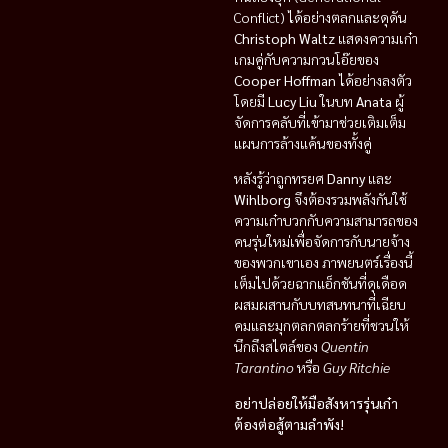
Conflict) ได้อย่างตลกและดุดัน
Christoph Waltz
แสดงความเก๋า
เกมคู่กับความกวนโอ๊ยของ
Cooper Hoffman
ได้อย่างลงตัว
โดยมี
Lucy Liu
ในบท
Anata
ผู้
จัดการคลับที่เข้ามาช่วยเติมเต็ม
แผนการล้างแค้นของทั้งคู่
หลังรู้ว่าถูกทรยศ
Danny
และ
Wihlborg
จึงต้องรวมพลังกันใช้
ความเก๋าบวกกับความสามารถของ
คนรุ่นใหม่เพื่อจัดการกับนายจ้าง
ของพวกเขาเอง ภาพยนตร์เรื่องนี้
เต็มไปด้วยฉากแอ็กชันที่ดุเดือด
ผสมผสานกับบทสนทนาที่เฉียบ
คมและมุกตลกตลกร้ายที่ชวนให้
นึกถึงสไตล์ของ
Quentin
Tarantino
หรือ
Guy Ritchie
อย่าปล่อยให้มือสังหารรุ่นเก๋า
ต้องต่อสู้ตามลำพัง!