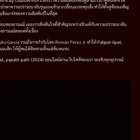
ขวัญ-โรแมนติกที่เล่าเรื่องราวความสัมพันธ์ของคู่สามีภรรยาคู่หนึ่งที่ชีวิต
ตและนำพาความปรารถนาอันรุนแรงเข้ามาเปลี่ยนแปลงทุกสิ่ง ทำให้ทั้งคู่ต้องเผชิญ
ข็งแกร่งของความสัมพันธ์ในที่สุด
อนของอารมณ์ และการตัดสินใจที่สำคัญระหว่างรักแท้กับความปรารถนาอัน
งอารมณ์ตลอดทั้งเรื่อง
iko Garcia รวมถึงการกำกับโดย Roman Perez Jr. ทำให้
Palipat-lipat,
รแมนติก ให้ผู้ชมได้ติดตามตั้งแต่ต้นจนจบ
at, papalit-palit (2024)
ออนไลน์ผ่านเว็บไซต์ของเรา รองรับทุกอุปกรณ์